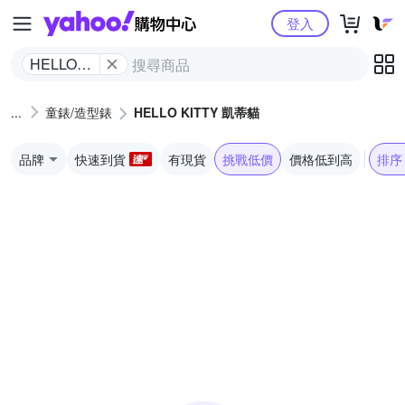
Yahoo購物中心
登入
HELLO
KITTY 凱
蒂貓
童錶/造型錶
HELLO KITTY 凱蒂貓
品牌
快速到貨
有現貨
挑戰低價
價格低到高
排序