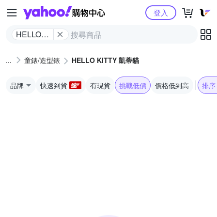
Yahoo購物中心
登入
HELLO
KITTY 凱
蒂貓
童錶/造型錶
HELLO KITTY 凱蒂貓
品牌
快速到貨
有現貨
挑戰低價
價格低到高
排序