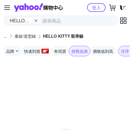
Yahoo購物中心
登入
HELLO
KITTY 凱
蒂貓
童錶/造型錶
HELLO KITTY 凱蒂貓
品牌
快速到貨
有現貨
挑戰低價
價格低到高
排序