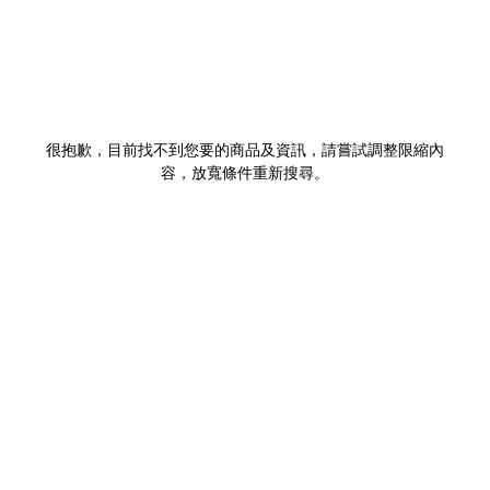
很抱歉，目前找不到您要的商品及資訊，請嘗試調整限縮內
容，放寬條件重新搜尋。