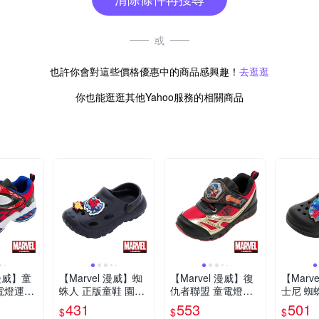
或
也許你會對這些價格優惠中的商品感興趣！
去逛逛
你也能逛逛其他Yahoo服務的相關商品
 漫威】童
【Marvel 漫威】蜘
【Marvel 漫威】復
【Marv
電燈運動
蛛人 正版童鞋 園丁
仇者聯盟 童電燈運
士尼 蜘蛛人
抗菌 透氣
洞洞鞋/輕量 防水 台
動鞋-黑金紅/MRKX
鞋/童鞋 透氣
431
553
501
$
$
$
KX451
灣製 藍/MNKG4530
44600
灣製 黑紅