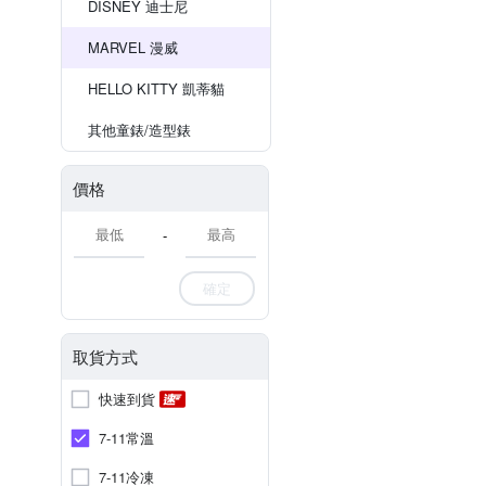
DISNEY 迪士尼
MARVEL 漫威
HELLO KITTY 凱蒂貓
其他童錶/造型錶
價格
-
確定
取貨方式
快速到貨
7-11常溫
7-11冷凍