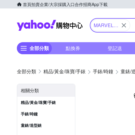
首頁
拍賣
企業/大宗採購入口
合作招商
App下載
Yahoo購物中心
MARVEL
漫威
全部分類
點換券
登記送
精品/黃金/珠寶/手錶
手錶/時鐘
童錶/
相關分類
精品/黃金/珠寶/手錶
手錶/時鐘
童錶/造型錶