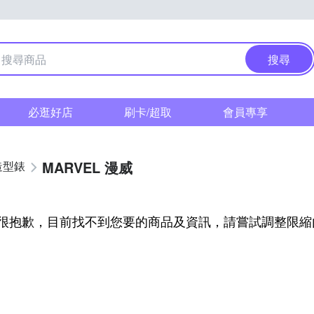
搜尋
必逛好店
刷卡/超取
會員專享
MARVEL 漫威
造型錶
很抱歉，目前找不到您要的商品及資訊，請嘗試調整限縮