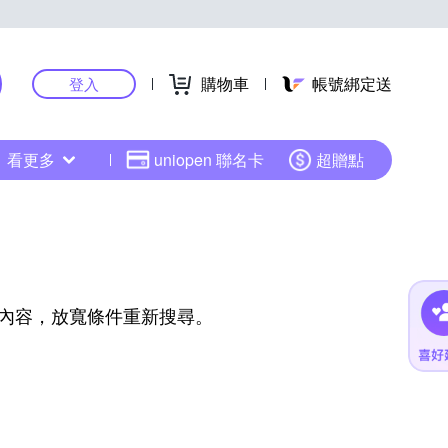
購物車
帳號綁定送
登入
看更多
uniopen 聯名卡
超贈點
內容，放寬條件重新搜尋。