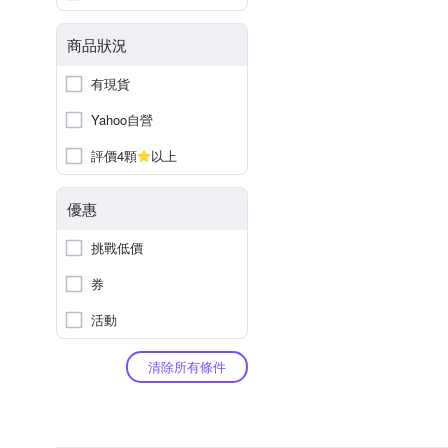
商品狀況
有現貨
Yahoo自營
評價4顆
以上
優惠
挑戰低價
券
活動
清除所有條件