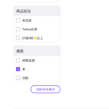
商品狀況
有現貨
Yahoo自營
評價4顆
以上
優惠
挑戰低價
券
活動
清除所有條件