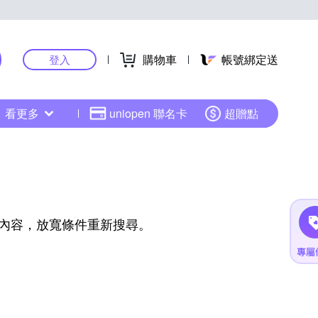
購物車
帳號綁定送
登入
看更多
uniopen 聯名卡
超贈點
內容，放寬條件重新搜尋。