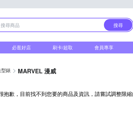
搜尋
必逛好店
刷卡/超取
會員專享
MARVEL 漫威
造型錶
很抱歉，目前找不到您要的商品及資訊，請嘗試調整限縮