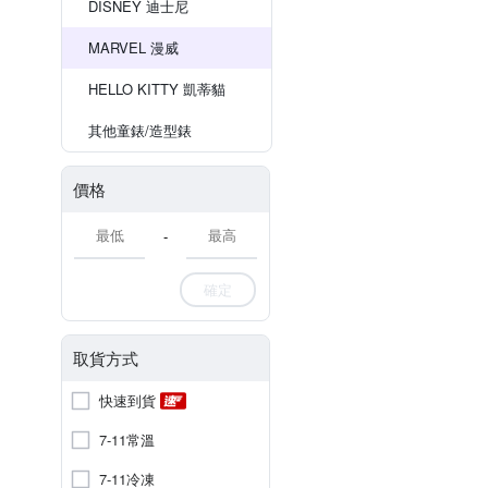
DISNEY 迪士尼
MARVEL 漫威
HELLO KITTY 凱蒂貓
其他童錶/造型錶
價格
-
確定
取貨方式
快速到貨
7-11常溫
7-11冷凍