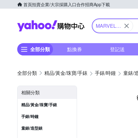
首頁
拍賣
企業/大宗採購入口
合作招商
App下載
Yahoo購物中心
MARVEL
漫威
全部分類
點換券
登記送
精品/黃金/珠寶/手錶
手錶/時鐘
童錶/
相關分類
精品/黃金/珠寶/手錶
手錶/時鐘
童錶/造型錶