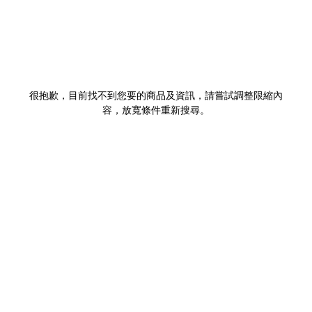
很抱歉，目前找不到您要的商品及資訊，請嘗試調整限縮內
容，放寬條件重新搜尋。