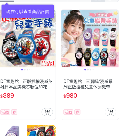
現在可以查看商品評價
DF童趣館 - 正版授權漫威英
DF童趣館 - 三麗鷗/漫威系
雄日本品牌機芯數位印花兒
列正版授權兒童休閒織帶錶
童手錶
- 多款可選
389
980
$
$
活動
券
活動
券