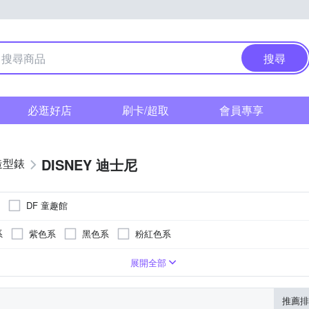
搜尋
必逛好店
刷卡/超取
會員專享
DISNEY 迪士尼
造型錶
DF 童趣館
系
紫色系
黑色系
粉紅色系
系
紫色系
卡其色系
咖啡色系
灰色系
白色系
展開全部
推薦排