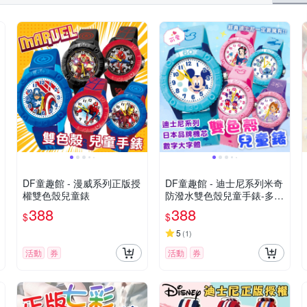
DF童趣館 - 漫威系列正版授
DF童趣館 - 迪士尼系列米奇
權雙色殼兒童錶
防潑水雙色殼兒童手錶-多款
可選
388
388
$
$
5
(
1
)
活動
券
活動
券