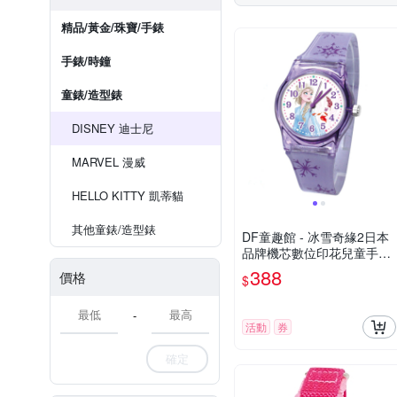
精品/黃金/珠寶/手錶
手錶/時鐘
童錶/造型錶
DISNEY 迪士尼
MARVEL 漫威
HELLO KITTY 凱蒂貓
其他童錶/造型錶
DF童趣館 - 冰雪奇緣2日本
品牌機芯數位印花兒童手錶-
共3色
388
價格
$
-
活動
券
確定