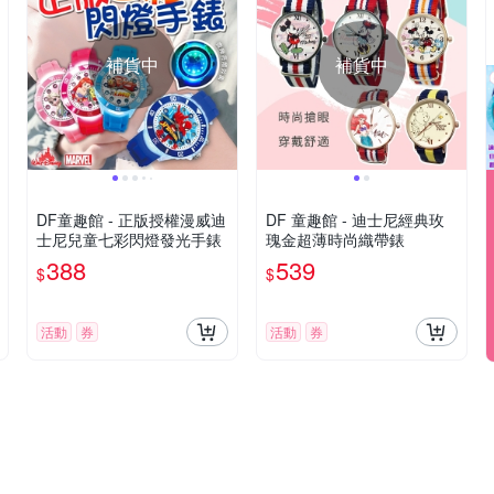
補貨中
補貨中
DF童趣館 - 正版授權漫威迪
DF 童趣館 - 迪士尼經典玫
士尼兒童七彩閃燈發光手錶
瑰金超薄時尚織帶錶
388
539
$
$
活動
券
活動
券