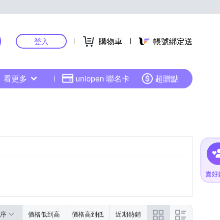
購物車
帳號綁定送
登入
看更多
uniopen 聯名卡
超贈點
黑色系
粉紅色系
序
價格低到高
價格高到低
近期熱銷