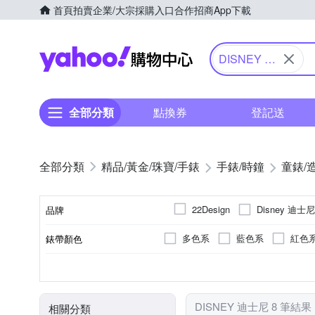
首頁
拍賣
企業/大宗採購入口
合作招商
App下載
Yahoo購物中心
DISNEY 迪
士尼
全部分類
點換券
登記送
精品/黃金/珠寶/手錶
手錶/時鐘
童錶/
Disney 迪士尼
22Design
品牌
多色系
藍色系
紅色
錶帶顏色
品牌名稱
多色系
兒童錶
電池
無
石英錶
圓形
生活防水
藍色系
紅色
錶盤顏色
使用族群
動力來源
防水級別(米)
機芯類型
錶盤形狀
DISNEY 迪士尼 8 筆結果
相關分類