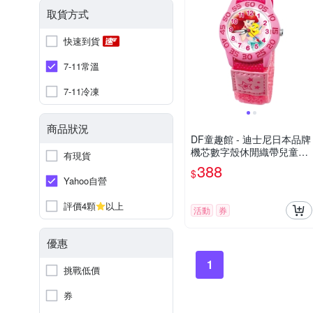
取貨方式
快速到貨
7-11常溫
7-11冷凍
商品狀況
DF童趣館 - 迪士尼日本品牌
機芯數字殼休閒織帶兒童手
有現貨
錶 - 多款可選
388
$
Yahoo自營
評價4顆
以上
活動
券
優惠
1
挑戰低價
券