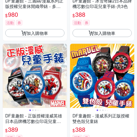
DF童趣館 - 三麗鷗/漫威系列正
DF童趣館 - 冰雪奇緣2日本品牌
版授權兒童休閒織帶錶 - 多款
機芯數位印花兒童手錶-共3色
可選
980
388
$
$
活動
券
活動
券
加入購物車
加入購物車
DF童趣館 - 正版授權漫威英雄
DF童趣館 - 漫威系列正版授權
日本品牌機芯數位印花兒童手
雙色殼兒童錶
錶
389
388
$
$