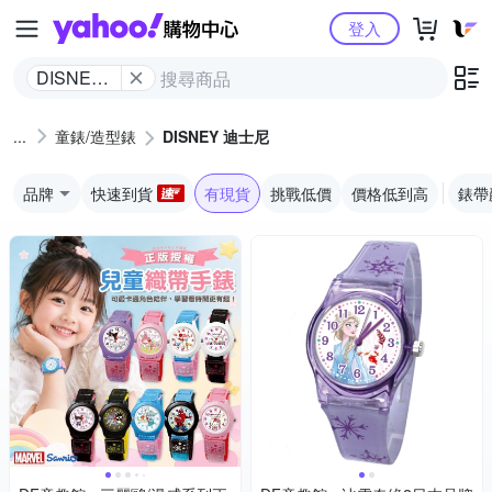
Yahoo購物中心
登入
DISNEY
迪士尼
童錶/造型錶
DISNEY 迪士尼
品牌
快速到貨
有現貨
挑戰低價
價格低到高
錶帶