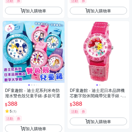
活動
券
活動
券
加入購物車
加入購物車
DF童趣館 - 迪士尼系列米奇防
DF童趣館 - 迪士尼日本品牌機
潑水雙色殼兒童手錶-多款可選
芯數字殼休閒織帶兒童手錶 -
多款可選
388
388
$
$
5
(
1
)
活動
券
活動
券
加入購物車
加入購物車