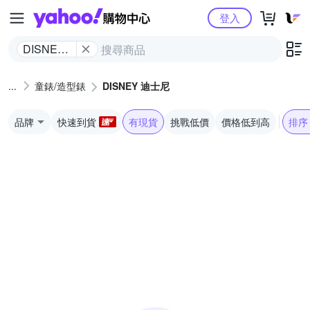
Yahoo購物中心
登入
DISNEY
迪士尼
童錶/造型錶
DISNEY 迪士尼
品牌
快速到貨
有現貨
挑戰低價
價格低到高
排序