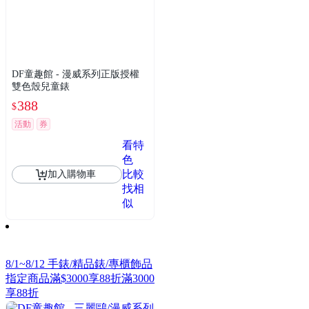
DF童趣館 - 漫威系列正版授權
雙色殼兒童錶
388
$
活動
券
看特
色
比較
加入購物車
找相
似
8/1~8/12 手錶/精品錶/專櫃飾品
指定商品滿$3000享88折
滿3000
享88折