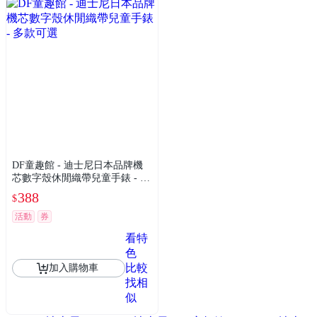
DF童趣館 - 迪士尼日本品牌機
芯數字殼休閒織帶兒童手錶 - 多
款可選
388
$
活動
券
看特
色
比較
加入購物車
找相
似