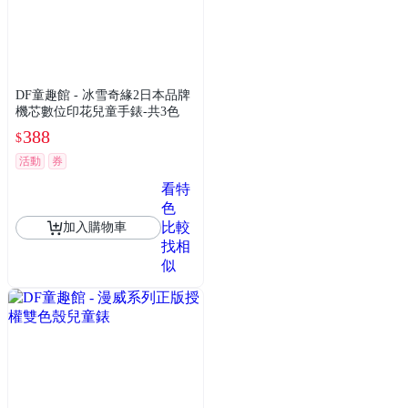
DF童趣館 - 冰雪奇緣2日本品牌
機芯數位印花兒童手錶-共3色
388
$
活動
券
看特
色
比較
加入購物車
找相
似