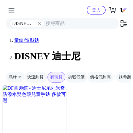
Yahoo購物中心
登入
DISNEY
迪士尼
童錶/造型錶
DISNEY 迪士尼
品牌
快速到貨
有現貨
挑戰低價
價格低到高
錶帶顏