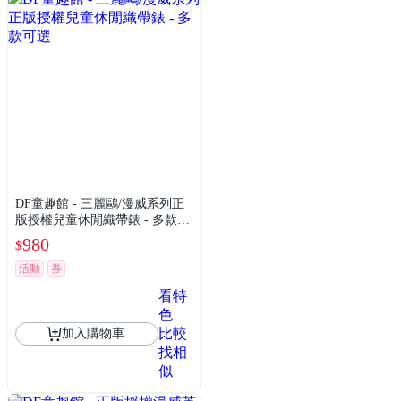
DF童趣館 - 三麗鷗/漫威系列正
版授權兒童休閒織帶錶 - 多款可
選
980
$
活動
券
看特
色
比較
加入購物車
找相
似