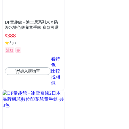
DF童趣館 - 迪士尼系列米奇防
潑水雙色殼兒童手錶-多款可選
388
$
5
(
1
)
活動
券
看特
色
比較
加入購物車
找相
似