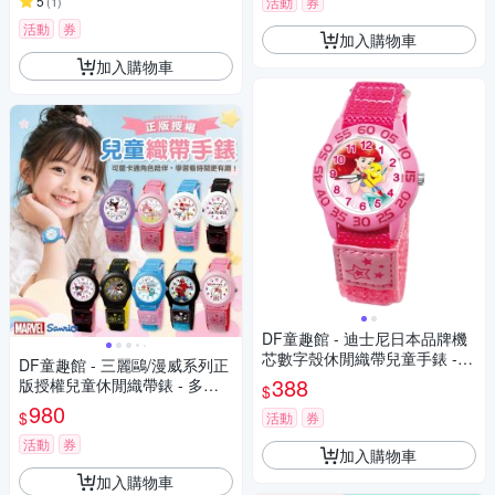
5
(
1
)
活動
券
活動
券
加入購物車
加入購物車
DF童趣館 - 迪士尼日本品牌機
芯數字殼休閒織帶兒童手錶 -
DF童趣館 - 三麗鷗/漫威系列正
多款可選
388
版授權兒童休閒織帶錶 - 多款
$
可選
980
$
活動
券
活動
券
加入購物車
加入購物車