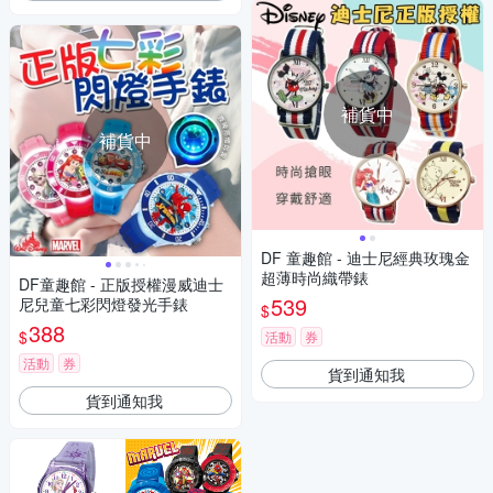
補貨中
補貨中
DF 童趣館 - 迪士尼經典玫瑰金
超薄時尚織帶錶
DF童趣館 - 正版授權漫威迪士
539
尼兒童七彩閃燈發光手錶
$
388
$
活動
券
活動
券
貨到通知我
貨到通知我