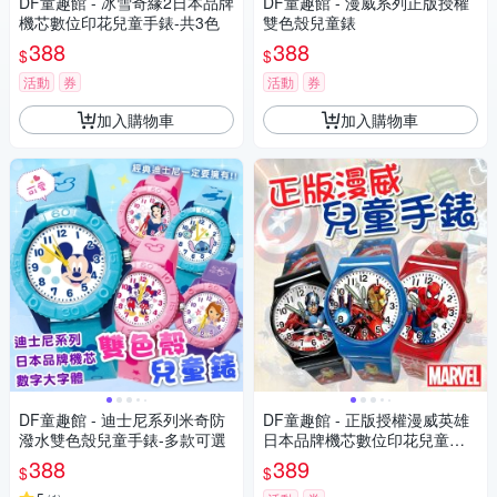
DF童趣館 - 冰雪奇緣2日本品牌
DF童趣館 - 漫威系列正版授權
機芯數位印花兒童手錶-共3色
雙色殼兒童錶
388
388
$
$
活動
券
活動
券
加入購物車
加入購物車
DF童趣館 - 迪士尼系列米奇防
DF童趣館 - 正版授權漫威英雄
潑水雙色殼兒童手錶-多款可選
日本品牌機芯數位印花兒童手
錶
388
389
$
$