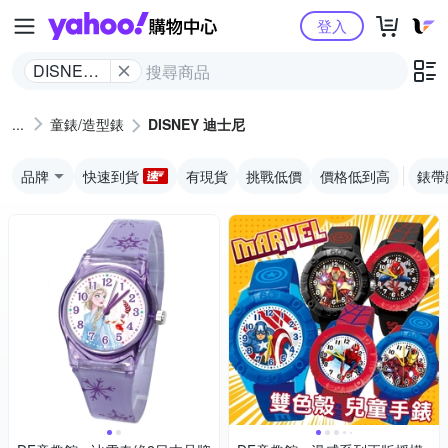
Yahoo購物中心
登入
DISNEY
迪士尼
童錶/造型錶
DISNEY 迪士尼
品牌
快速到貨
有現貨
挑戰低價
價格低到高
錶帶