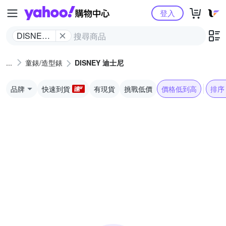
Yahoo購物中心
登入
DISNEY
迪士尼
童錶/造型錶
DISNEY 迪士尼
品牌
快速到貨
有現貨
挑戰低價
價格低到高
排序