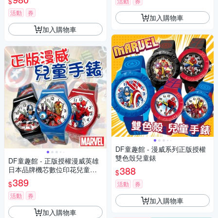
$
活動
券
活動
券
加入購物車
加入購物車
DF童趣館 - 漫威系列正版授權
雙色殼兒童錶
DF童趣館 - 正版授權漫威英雄
388
日本品牌機芯數位印花兒童手
$
錶
389
$
活動
券
活動
券
加入購物車
加入購物車