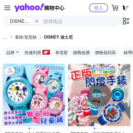
Yahoo購物中心
登入
DISNEY
迪士尼
童錶/造型錶
DISNEY 迪士尼
品牌
快速到貨
有現貨
挑戰低價
價格低到高
錶帶
補貨中