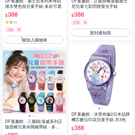
DF童趣館 - 迪士尼系列米奇防
DF童趣館 - 正版授權漫威迪士
潑水雙色殼兒童手錶-多款可選
尼兒童七彩閃燈發光手錶
388
388
$
$
5
(
1
)
活動
券
活動
券
貨到通知我
加入購物車
DF童趣館 - 冰雪奇緣2日本品牌
機芯數位印花兒童手錶-共3色
DF童趣館 - 三麗鷗/漫威系列正
388
版授權兒童休閒織帶錶 - 多款
$
可選
980