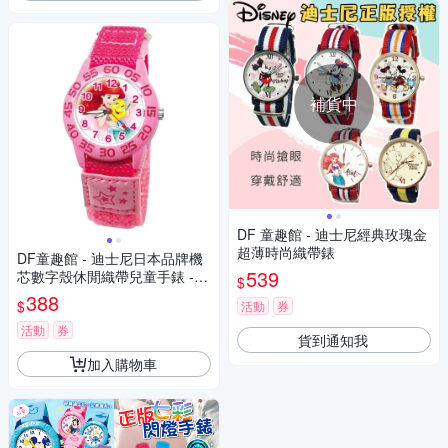
補貨中
DF 童趣館 - 迪士尼經典玫瑰金
超薄時尚織帶錶
DF童趣館 - 迪士尼日本品牌機
539
芯數字殼休閒織帶兒童手錶 -
$
多款可選
388
$
活動
券
活動
券
貨到通知我
加入購物車