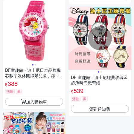
補貨中
DF童趣館 - 迪士尼日本品牌機
芯數字殼休閒織帶兒童手錶 -
DF 童趣館 - 迪士尼經典玫瑰金
多款可選
388
超薄時尚織帶錶
$
539
$
活動
券
活動
券
加入購物車
貨到通知我