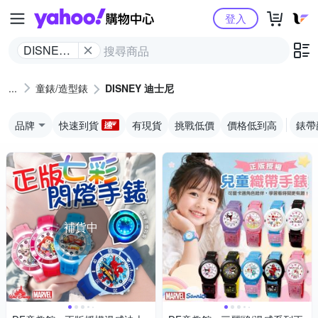
Yahoo購物中心
登入
DISNEY
迪士尼
童錶/造型錶
DISNEY 迪士尼
品牌
快速到貨
有現貨
挑戰低價
價格低到高
錶帶
補貨中