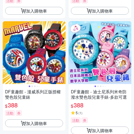
活動
券
活動
券
加入購物車
加入購物車
DF童趣館 - 漫威系列正版授權
DF童趣館 - 迪士尼系列米奇防
雙色殼兒童錶
潑水雙色殼兒童手錶-多款可選
388
388
$
$
5
活動
券
(
1
)
活動
券
加入購物車
加入購物車