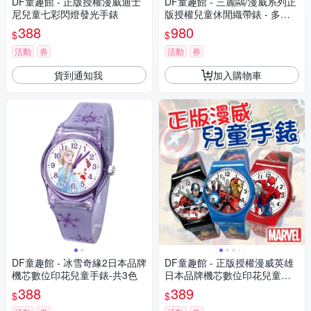
DF童趣館 - 正版授權漫威迪士
DF童趣館 - 三麗鷗/漫威系列正
尼兒童七彩閃燈發光手錶
版授權兒童休閒織帶錶 - 多款
可選
388
980
$
$
活動
券
活動
券
貨到通知我
加入購物車
DF童趣館 - 冰雪奇緣2日本品牌
DF童趣館 - 正版授權漫威英雄
機芯數位印花兒童手錶-共3色
日本品牌機芯數位印花兒童手
錶
388
389
$
$