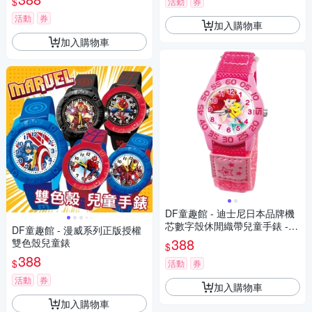
$
活動
券
活動
券
加入購物車
加入購物車
DF童趣館 - 迪士尼日本品牌機
芯數字殼休閒織帶兒童手錶 -
DF童趣館 - 漫威系列正版授權
多款可選
388
雙色殼兒童錶
$
388
$
活動
券
活動
券
加入購物車
加入購物車