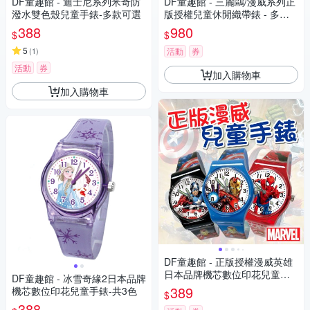
DF童趣館 - 迪士尼系列米奇防
DF童趣館 - 三麗鷗/漫威系列正
潑水雙色殼兒童手錶-多款可選
版授權兒童休閒織帶錶 - 多款
可選
388
980
$
$
5
(
1
)
活動
券
活動
券
加入購物車
加入購物車
DF童趣館 - 正版授權漫威英雄
日本品牌機芯數位印花兒童手
DF童趣館 - 冰雪奇緣2日本品牌
錶
389
機芯數位印花兒童手錶-共3色
$
388