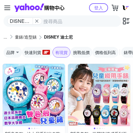
Yahoo購物中心
登入
DISNEY
迪士尼
童錶/造型錶
DISNEY 迪士尼
品牌
快速到貨
有現貨
挑戰低價
價格低到高
錶帶