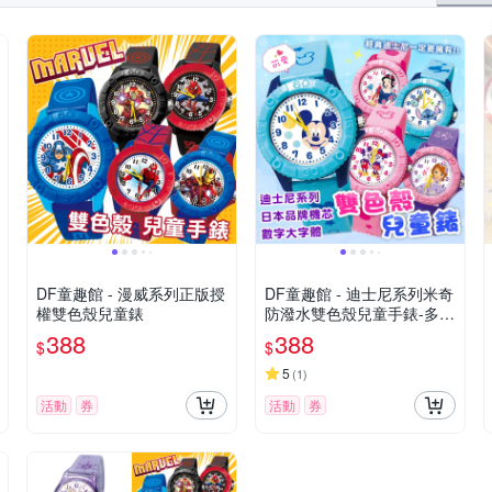
DF童趣館 - 漫威系列正版授
DF童趣館 - 迪士尼系列米奇
權雙色殼兒童錶
防潑水雙色殼兒童手錶-多款
可選
388
388
$
$
5
(
1
)
活動
券
活動
券