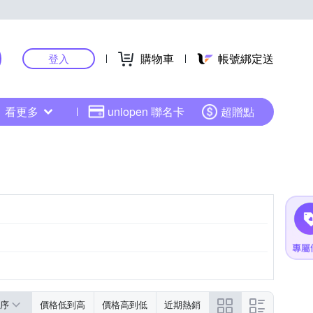
購物車
帳號綁定送
登入
看更多
uniopen 聯名卡
超贈點
黑色系
粉紅色系
序
價格低到高
價格高到低
近期熱銷