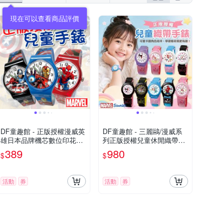
現在可以查看商品評價
DF童趣館 - 正版授權漫威英
DF童趣館 - 三麗鷗/漫威系
雄日本品牌機芯數位印花兒
列正版授權兒童休閒織帶錶
童手錶
- 多款可選
389
980
$
$
活動
券
活動
券