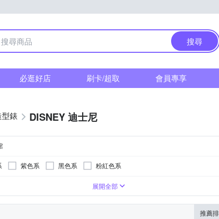
搜尋
必逛好店
刷卡/超取
會員專享
DISNEY 迪士尼
造型錶
館
系
紫色系
黑色系
粉紅色系
系
紫色系
卡其色系
咖啡色系
灰色系
白色系
展開全部
推薦排