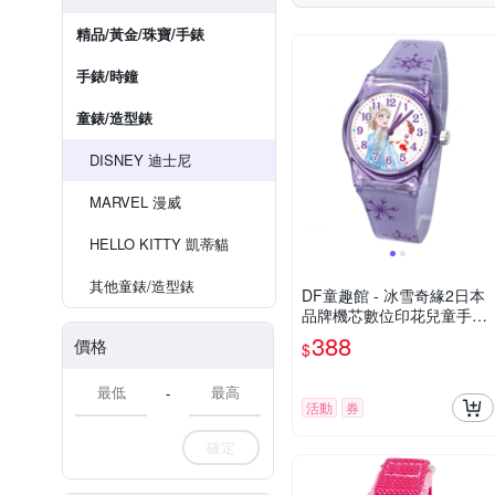
精品/黃金/珠寶/手錶
手錶/時鐘
童錶/造型錶
DISNEY 迪士尼
MARVEL 漫威
HELLO KITTY 凱蒂貓
其他童錶/造型錶
DF童趣館 - 冰雪奇緣2日本
品牌機芯數位印花兒童手錶-
共3色
388
價格
$
-
活動
券
確定