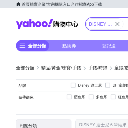
首頁
拍賣
企業/大宗採購入口
合作招商
App下載
Yahoo購物中心
DISNEY 迪
士尼
全部分類
點換券
登記送
精品/黃金/珠寶/手錶
手錶/時鐘
童錶/
Disney 迪士尼
DF 童趣
品牌
藍色系
多色系
紅色
錶帶顏色
品牌名稱
兒童錶
藍色系
電池
石英錶
圓形
壓克力鏡面
多色系
紅色
使用族群
錶盤顏色
動力來源
機芯類型
錶盤形狀
鏡面材質
DISNEY 迪士尼 6 筆結果
相關分類