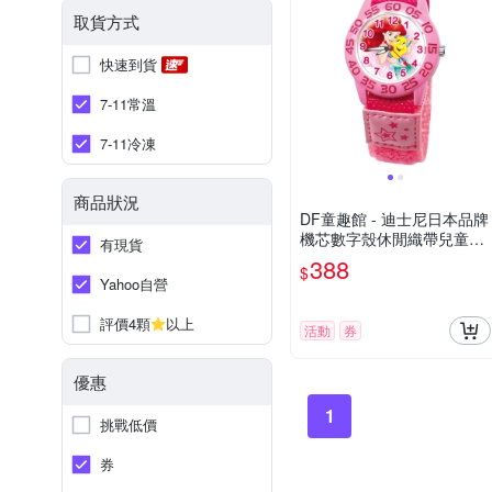
取貨方式
快速到貨
7-11常溫
7-11冷凍
商品狀況
DF童趣館 - 迪士尼日本品牌
機芯數字殼休閒織帶兒童手
有現貨
錶 - 多款可選
388
$
Yahoo自營
評價4顆
以上
活動
券
優惠
1
挑戰低價
券