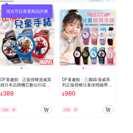
現在可以查看商品評價
DF童趣館 - 正版授權漫威英
DF童趣館 - 三麗鷗/漫威系
雄日本品牌機芯數位印花兒
列正版授權兒童休閒織帶錶
童手錶
- 多款可選
389
980
$
$
活動
券
活動
券