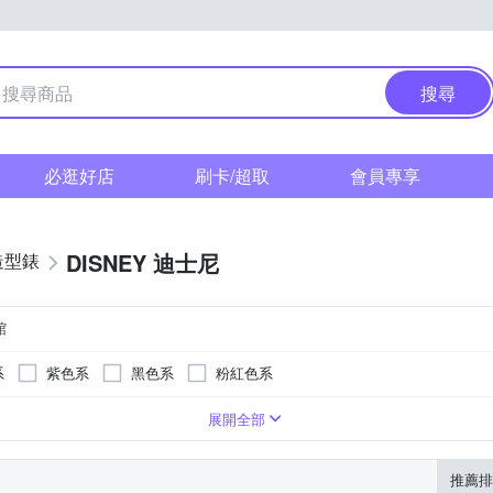
搜尋
必逛好店
刷卡/超取
會員專享
DISNEY 迪士尼
造型錶
館
系
紫色系
黑色系
粉紅色系
系
紫色系
卡其色系
咖啡色系
灰色系
白色系
展開全部
推薦排