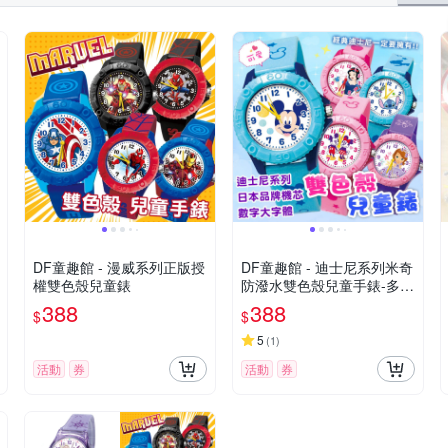
DF童趣館 - 漫威系列正版授
DF童趣館 - 迪士尼系列米奇
權雙色殼兒童錶
防潑水雙色殼兒童手錶-多款
可選
388
388
$
$
5
(
1
)
活動
券
活動
券