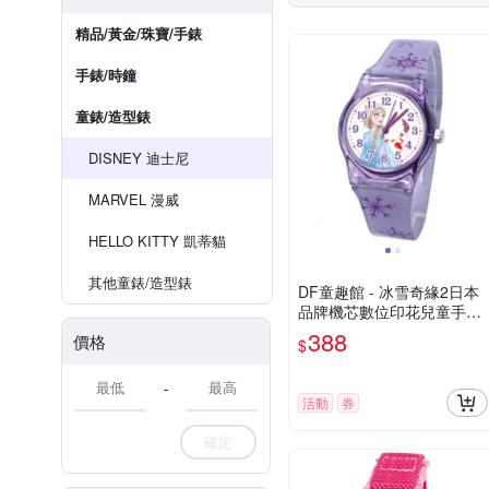
精品/黃金/珠寶/手錶
手錶/時鐘
童錶/造型錶
DISNEY 迪士尼
MARVEL 漫威
HELLO KITTY 凱蒂貓
其他童錶/造型錶
DF童趣館 - 冰雪奇緣2日本
品牌機芯數位印花兒童手錶-
共3色
388
價格
$
-
活動
券
確定