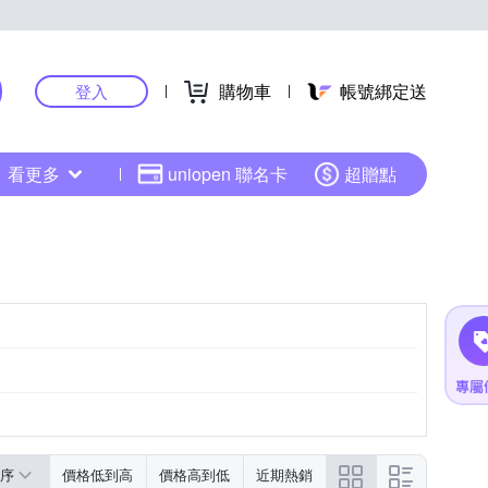
購物車
帳號綁定送
登入
看更多
uniopen 聯名卡
超贈點
黑色系
粉紅色系
序
價格低到高
價格高到低
近期熱銷