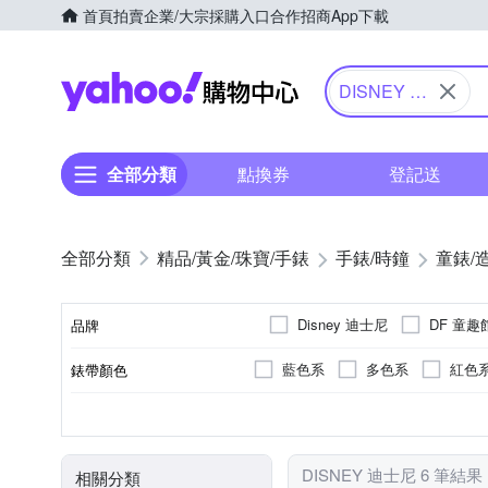
首頁
拍賣
企業/大宗採購入口
合作招商
App下載
Yahoo購物中心
DISNEY 迪
士尼
全部分類
點換券
登記送
精品/黃金/珠寶/手錶
手錶/時鐘
童錶/
Disney 迪士尼
DF 童趣
品牌
藍色系
多色系
紅色
錶帶顏色
品牌名稱
兒童錶
藍色系
電池
石英錶
圓形
壓克力鏡面
多色系
紅色
使用族群
錶盤顏色
動力來源
機芯類型
錶盤形狀
鏡面材質
DISNEY 迪士尼 6 筆結果
相關分類