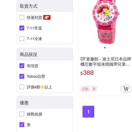
取貨方式
快速到貨
7-11常溫
7-11冷凍
商品狀況
DF童趣館 - 迪士尼日本品牌
機芯數字殼休閒織帶兒童手
有現貨
錶 - 多款可選
388
$
Yahoo自營
評價4顆
以上
活動
券
優惠
1
挑戰低價
券