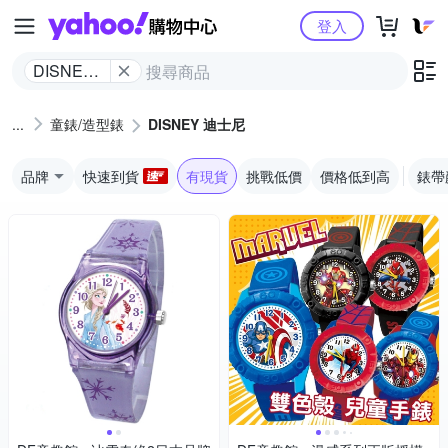
Yahoo購物中心
登入
DISNEY
迪士尼
童錶/造型錶
DISNEY 迪士尼
品牌
快速到貨
有現貨
挑戰低價
價格低到高
錶帶