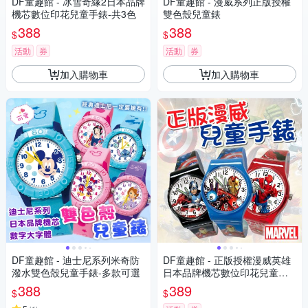
DF童趣館 - 冰雪奇緣2日本品牌
DF童趣館 - 漫威系列正版授權
機芯數位印花兒童手錶-共3色
雙色殼兒童錶
388
388
$
$
活動
券
活動
券
加入購物車
加入購物車
DF童趣館 - 迪士尼系列米奇防
DF童趣館 - 正版授權漫威英雄
潑水雙色殼兒童手錶-多款可選
日本品牌機芯數位印花兒童手
錶
388
389
$
$