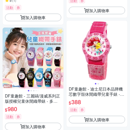
5
(
1
)
活動
券
活動
券
加入購物車
加入購物車
DF童趣館 - 迪士尼日本品牌機
芯數字殼休閒織帶兒童手錶 -
DF童趣館 - 三麗鷗/漫威系列正
多款可選
388
版授權兒童休閒織帶錶 - 多款
$
可選
980
$
活動
券
活動
券
加入購物車
加入購物車