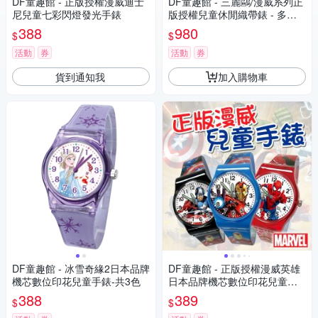
DF童趣館 - 正版授權漫威迪士
DF童趣館 - 三麗鷗/漫威系列正
尼兒童七彩閃燈發光手錶
版授權兒童休閒織帶錶 - 多款
可選
388
980
$
$
活動
券
活動
券
貨到通知我
加入購物車
DF童趣館 - 冰雪奇緣2日本品牌
DF童趣館 - 正版授權漫威英雄
機芯數位印花兒童手錶-共3色
日本品牌機芯數位印花兒童手
錶
388
389
$
$