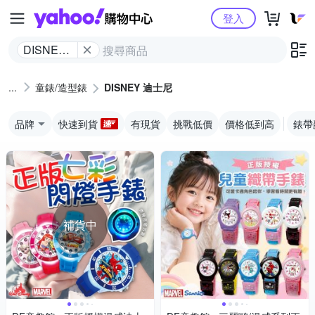
Yahoo購物中心
登入
DISNEY
迪士尼
童錶/造型錶
DISNEY 迪士尼
品牌
快速到貨
有現貨
挑戰低價
價格低到高
錶帶
補貨中