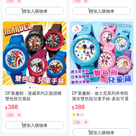
活動
券
活動
券
加入購物車
加入購物車
DF童趣館 - 漫威系列正版授權
DF童趣館 - 迪士尼系列米奇防
雙色殼兒童錶
潑水雙色殼兒童手錶-多款可選
388
388
$
$
5
活動
券
(
1
)
活動
券
加入購物車
加入購物車