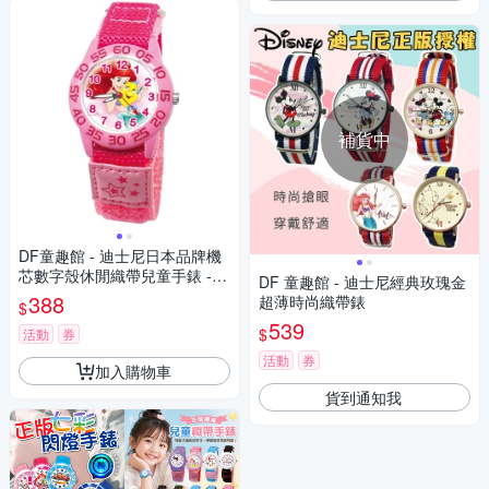
補貨中
DF童趣館 - 迪士尼日本品牌機
芯數字殼休閒織帶兒童手錶 -
DF 童趣館 - 迪士尼經典玫瑰金
多款可選
388
超薄時尚織帶錶
$
539
$
活動
券
活動
券
加入購物車
貨到通知我