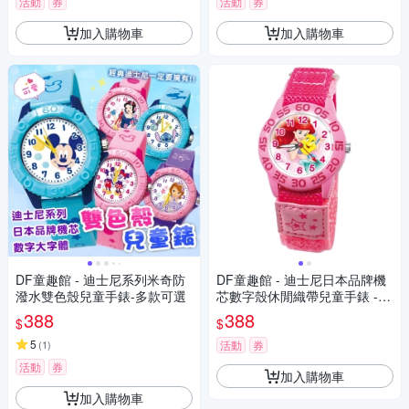
活動
券
活動
券
加入購物車
加入購物車
DF童趣館 - 迪士尼系列米奇防
DF童趣館 - 迪士尼日本品牌機
潑水雙色殼兒童手錶-多款可選
芯數字殼休閒織帶兒童手錶 -
多款可選
388
388
$
$
5
(
1
)
活動
券
活動
券
加入購物車
加入購物車