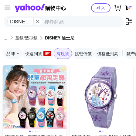
Yahoo購物中心
登入
DISNEY
迪士尼
童錶/造型錶
DISNEY 迪士尼
品牌
快速到貨
有現貨
挑戰低價
價格低到高
錶帶