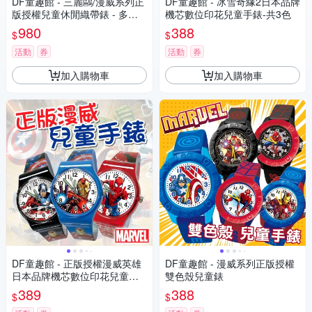
DF童趣館 - 三麗鷗/漫威系列正
DF童趣館 - 冰雪奇緣2日本品牌
版授權兒童休閒織帶錶 - 多款
機芯數位印花兒童手錶-共3色
可選
980
388
$
$
活動
券
活動
券
加入購物車
加入購物車
DF童趣館 - 正版授權漫威英雄
DF童趣館 - 漫威系列正版授權
日本品牌機芯數位印花兒童手
雙色殼兒童錶
錶
389
388
$
$