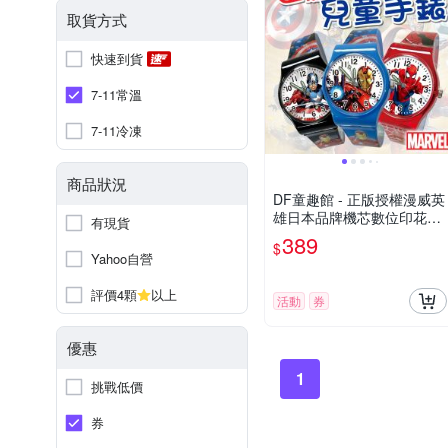
取貨方式
快速到貨
7-11常溫
7-11冷凍
商品狀況
DF童趣館 - 正版授權漫威英
雄日本品牌機芯數位印花兒
有現貨
童手錶
389
$
Yahoo自營
評價4顆
以上
活動
券
優惠
1
挑戰低價
券