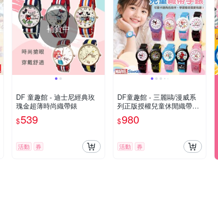
補貨中
DF 童趣館 - 迪士尼經典玫
DF童趣館 - 三麗鷗/漫威系
瑰金超薄時尚織帶錶
列正版授權兒童休閒織帶錶
- 多款可選
539
980
$
$
活動
券
活動
券