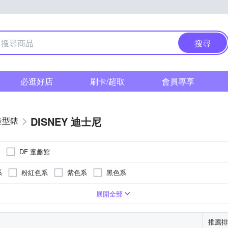
搜尋
必逛好店
刷卡/超取
會員專享
DISNEY 迪士尼
造型錶
DF 童趣館
系
粉紅色系
紫色系
黑色系
系
卡其色系
咖啡色系
灰色系
白色系
粉紅色系
展開全部
推薦排