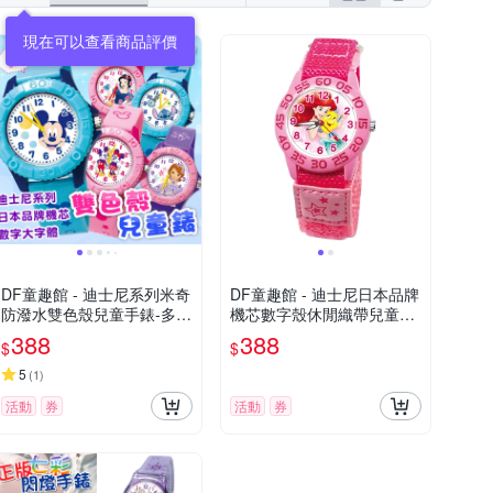
現在可以查看商品評價
DF童趣館 - 迪士尼系列米奇
DF童趣館 - 迪士尼日本品牌
防潑水雙色殼兒童手錶-多款
機芯數字殼休閒織帶兒童手
可選
錶 - 多款可選
388
388
$
$
5
(
1
)
活動
券
活動
券