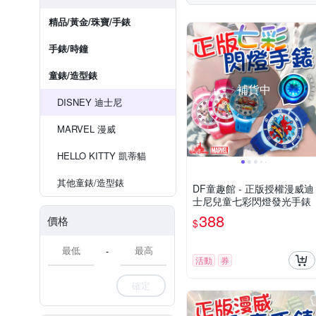
精品/黃金/珠寶/手錶
手錶/時鐘
童錶/造型錶
補貨中
DISNEY 迪士尼
MARVEL 漫威
HELLO KITTY 凱蒂貓
其他童錶/造型錶
DF童趣館 - 正版授權漫威迪
士尼兒童七彩閃燈發光手錶
388
價格
$
-
活動
券
確定