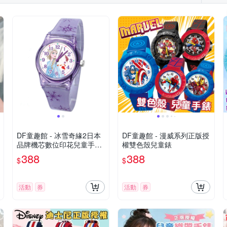
DF童趣館 - 冰雪奇緣2日本
DF童趣館 - 漫威系列正版授
品牌機芯數位印花兒童手錶-
權雙色殼兒童錶
共3色
388
388
$
$
活動
券
活動
券