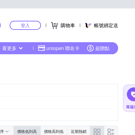
購物車
帳號綁定送
登入
看更多
uniopen 聯名卡
超贈點
紫色系
黑色系
序
價格低到高
價格高到低
近期熱銷