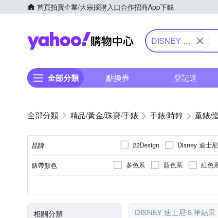
首頁
拍賣
企業/大宗採購入口
合作招商
App下載
Yahoo購物中心
DISNEY 迪
士尼
全部分類
點換券
登記送
精品/黃金/珠寶/手錶
手錶/時鐘
童錶/
Disney 迪士尼
22Design
品牌
多色系
藍色系
紅色
錶帶顏色
品牌名稱
多色系
兒童錶
電池
石英錶
圓形
無
生活防水
藍色系
紅色
錶盤顏色
使用族群
動力來源
機芯類型
錶盤形狀
防水級別(米)
DISNEY 迪士尼 8 筆結果
相關分類