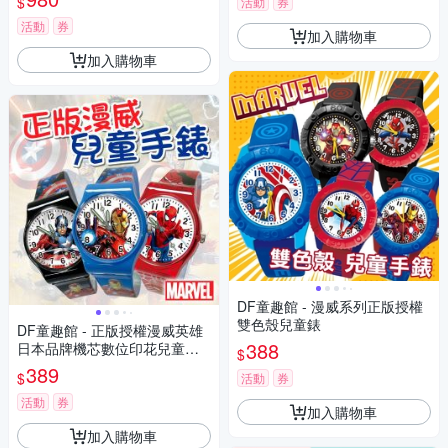
$
活動
券
活動
券
加入購物車
加入購物車
DF童趣館 - 漫威系列正版授權
雙色殼兒童錶
DF童趣館 - 正版授權漫威英雄
388
日本品牌機芯數位印花兒童手
$
錶
389
$
活動
券
活動
券
加入購物車
加入購物車