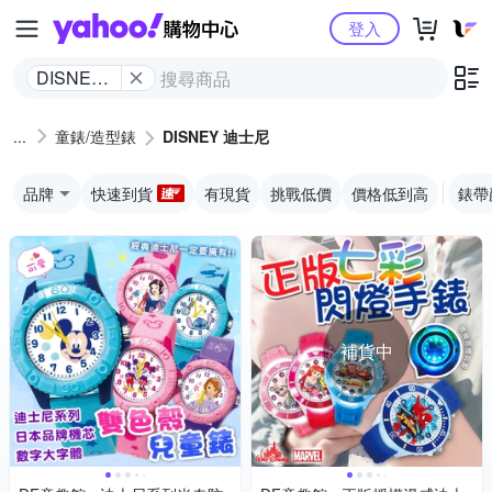
Yahoo購物中心
登入
DISNEY
迪士尼
童錶/造型錶
DISNEY 迪士尼
品牌
快速到貨
有現貨
挑戰低價
價格低到高
錶帶
補貨中