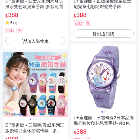
DF童趣館 - 迪士尼系列米奇防
DF童趣館 - 正版授權漫威迪士
潑水雙色殼兒童手錶-多款可選
尼兒童七彩閃燈發光手錶
388
388
$
$
5
(
1
)
活動
券
活動
券
貨到通知我
加入購物車
DF童趣館 - 冰雪奇緣2日本品牌
機芯數位印花兒童手錶-共3色
DF童趣館 - 三麗鷗/漫威系列正
388
版授權兒童休閒織帶錶 - 多款
$
可選
980