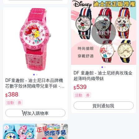
補貨中
DF 童趣館 - 迪士尼經典玫瑰金
超薄時尚織帶錶
DF童趣館 - 迪士尼日本品牌機
539
芯數字殼休閒織帶兒童手錶 -
$
多款可選
388
$
活動
券
活動
券
貨到通知我
加入購物車