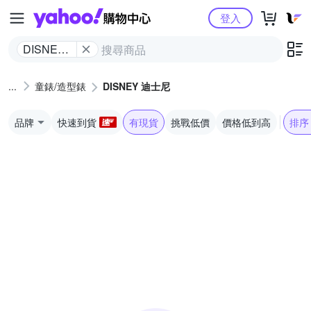
Yahoo購物中心
登入
DISNEY
迪士尼
童錶/造型錶
DISNEY 迪士尼
品牌
快速到貨
有現貨
挑戰低價
價格低到高
排序