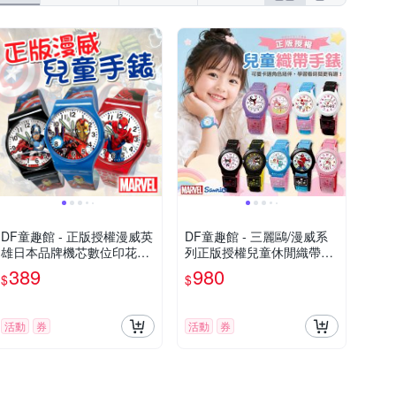
DF童趣館 - 正版授權漫威英
DF童趣館 - 三麗鷗/漫威系
雄日本品牌機芯數位印花兒
列正版授權兒童休閒織帶錶
童手錶
- 多款可選
389
980
$
$
活動
券
活動
券