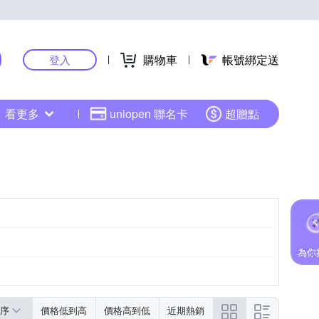
購物車
帳號綁定送
登入
看更多
uniopen 聯名卡
超贈點
黑色系
粉紅色系
序
價格低到高
價格高到低
近期熱銷