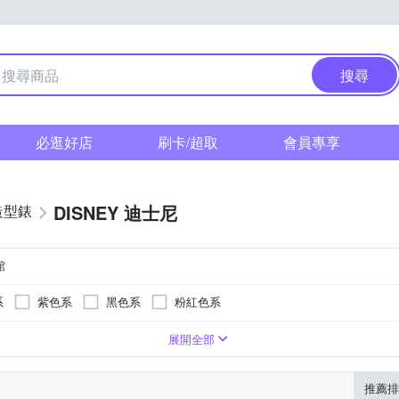
搜尋
必逛好店
刷卡/超取
會員專享
DISNEY 迪士尼
造型錶
館
系
紫色系
黑色系
粉紅色系
系
紫色系
卡其色系
咖啡色系
灰色系
白色系
展開全部
推薦排