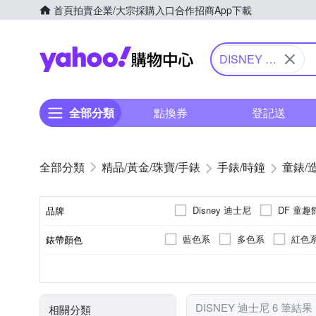
首頁
拍賣
企業/大宗採購入口
合作招商
App下載
Yahoo購物中心
DISNEY 迪
士尼
全部分類
點換券
登記送
精品/黃金/珠寶/手錶
手錶/時鐘
童錶/
Disney 迪士尼
DF 童趣
品牌
藍色系
多色系
紅色
錶帶顏色
品牌名稱
兒童錶
藍色系
電池
石英錶
圓形
壓克力鏡面
多色系
紅色
使用族群
錶盤顏色
動力來源
機芯類型
錶盤形狀
鏡面材質
DISNEY 迪士尼 6 筆結果
相關分類