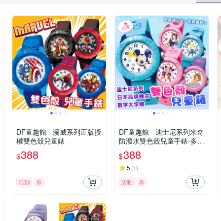
DF童趣館 - 漫威系列正版授
DF童趣館 - 迪士尼系列米奇
權雙色殼兒童錶
防潑水雙色殼兒童手錶-多款
可選
388
388
$
$
5
(
1
)
活動
券
活動
券