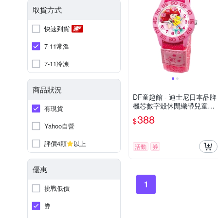
取貨方式
快速到貨
7-11常溫
7-11冷凍
商品狀況
DF童趣館 - 迪士尼日本品牌
機芯數字殼休閒織帶兒童手
有現貨
錶 - 多款可選
388
$
Yahoo自營
評價4顆
以上
活動
券
優惠
1
挑戰低價
券