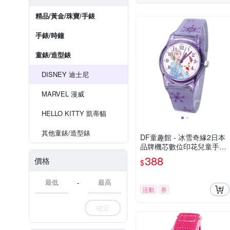
精品/黃金/珠寶/手錶
手錶/時鐘
童錶/造型錶
DISNEY 迪士尼
MARVEL 漫威
HELLO KITTY 凱蒂貓
其他童錶/造型錶
DF童趣館 - 冰雪奇緣2日本
品牌機芯數位印花兒童手錶-
共3色
388
價格
$
-
活動
券
確定