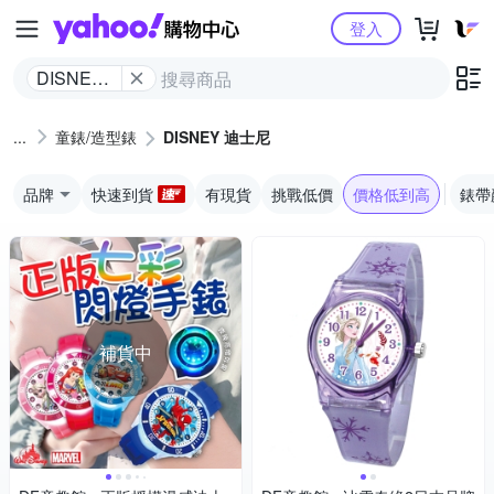
Yahoo購物中心
登入
DISNEY
迪士尼
童錶/造型錶
DISNEY 迪士尼
品牌
快速到貨
有現貨
挑戰低價
價格低到高
錶帶
補貨中