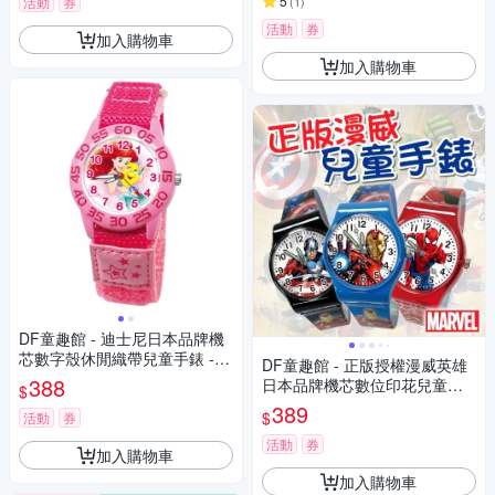
5
活動
券
(
1
)
活動
券
加入購物車
加入購物車
DF童趣館 - 迪士尼日本品牌機
芯數字殼休閒織帶兒童手錶 -
DF童趣館 - 正版授權漫威英雄
多款可選
388
日本品牌機芯數位印花兒童手
$
錶
389
$
活動
券
活動
券
加入購物車
加入購物車