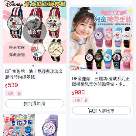
補貨中
DF 童趣館 - 迪士尼經典玫瑰金
超薄時尚織帶錶
DF童趣館 - 三麗鷗/漫威系列正
539
版授權兒童休閒織帶錶 - 多款
$
可選
980
$
活動
券
活動
券
貨到通知我
加入購物車