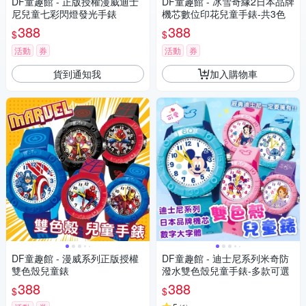
DF童趣館 - 正版授權漫威迪士
DF童趣館 - 冰雪奇緣2日本品牌
尼兒童七彩閃燈發光手錶
機芯數位印花兒童手錶-共3色
388
388
$
$
活動
券
活動
券
貨到通知我
加入購物車
DF童趣館 - 漫威系列正版授權
DF童趣館 - 迪士尼系列米奇防
雙色殼兒童錶
潑水雙色殼兒童手錶-多款可選
388
388
$
$