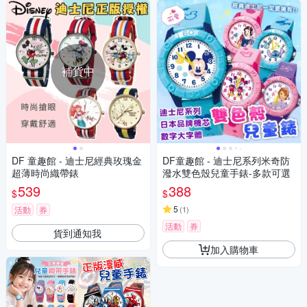
補貨中
DF 童趣館 - 迪士尼經典玫瑰金
DF童趣館 - 迪士尼系列米奇防
超薄時尚織帶錶
潑水雙色殼兒童手錶-多款可選
539
388
$
$
5
活動
券
(
1
)
活動
券
貨到通知我
加入購物車