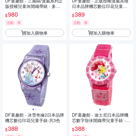
DF童趣館 - 三麗鷗/漫威系列正
DF童趣館 - 正版授權漫威英雄
版授權兒童休閒織帶錶 - 多款
日本品牌機芯數位印花兒童手
可選
錶
980
389
$
$
活動
券
活動
券
加入購物車
加入購物車
DF童趣館 - 冰雪奇緣2日本品牌
DF童趣館 - 迪士尼日本品牌機
機芯數位印花兒童手錶-共3色
芯數字殼休閒織帶兒童手錶 -
多款可選
388
388
$
$