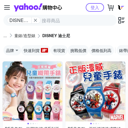
Yahoo購物中心
登入
DISNEY
迪士尼
童錶/造型錶
DISNEY 迪士尼
品牌
快速到貨
有現貨
挑戰低價
價格低到高
錶帶