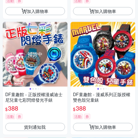
活動
券
活動
券
加入購物車
加入購物車
補貨中
DF童趣館 - 正版授權漫威迪士
DF童趣館 - 漫威系列正版授權
尼兒童七彩閃燈發光手錶
雙色殼兒童錶
388
388
$
$
活動
券
活動
券
貨到通知我
加入購物車