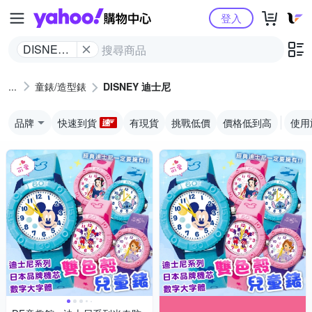
Yahoo購物中心
登入
DISNEY
迪士尼
童錶/造型錶
DISNEY 迪士尼
品牌
快速到貨
有現貨
挑戰低價
價格低到高
使用