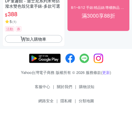
DF童趣館 - 迪士尼系列米奇防
潑水雙色殼兒童手錶-多款可選
8/1~8/12 手錶/精品錶/專櫃飾品 指定商品滿$3000享88折
388
滿3000享88折
$
5
(
1
)
活動
券
加入購物車
Yahoo台灣電子商務 版權所有 © 2026 服務條款(
更新
)
客服中心
|
關於我們
|
購物須知
網路安全
|
隱私權
|
分類地圖