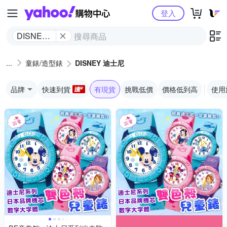
Yahoo購物中心
登入
DISNEY
迪士尼
童錶/造型錶
DISNEY 迪士尼
品牌
快速到貨
有現貨
挑戰低價
價格低到高
使用