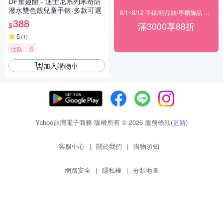
DF童趣館 - 迪士尼系列米奇防
潑水雙色殼兒童手錶-多款可選
8/1~8/12 手錶/精品錶/專櫃飾品 指定商品滿$3000享88折
388
滿3000享88折
$
5
(
1
)
活動
券
加入購物車
Yahoo台灣電子商務 版權所有 © 2026 服務條款(
更新
)
客服中心
|
關於我們
|
購物須知
網路安全
|
隱私權
|
分類地圖