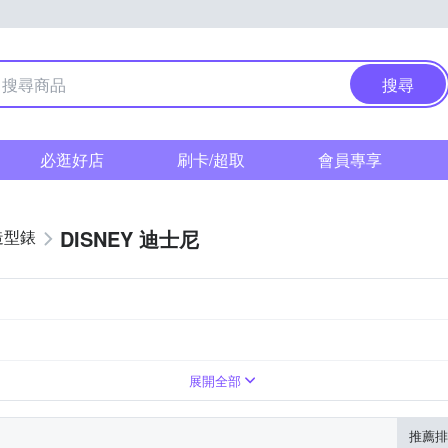
搜尋
必逛好店
刷卡/超取
會員專享
DISNEY 迪士尼
造型錶
展開全部
推薦排