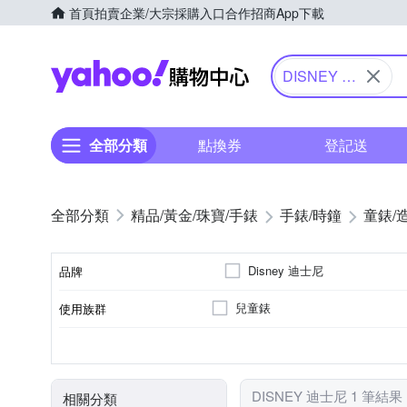
首頁
拍賣
企業/大宗採購入口
合作招商
App下載
Yahoo購物中心
DISNEY 迪
士尼
全部分類
點換券
登記送
精品/黃金/珠寶/手錶
手錶/時鐘
童錶/
Disney 迪士尼
品牌
兒童錶
使用族群
品牌名稱
電池
石英錶
橡膠/塑膠/矽膠/樹脂錶帶
多色系
一般摺疊錶扣
不鏽鋼
動力來源
機芯類型
錶帶材質
錶帶顏色
錶扣
錶殼材質
DISNEY 迪士尼 1 筆結果
相關分類