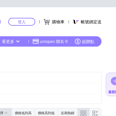
購物車
帳號綁定送
登入
看更多
uniopen 聯名卡
超贈點
序
價格低到高
價格高到低
近期熱銷