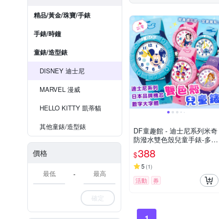
精品/黃金/珠寶/手錶
手錶/時鐘
童錶/造型錶
DISNEY 迪士尼
MARVEL 漫威
HELLO KITTY 凱蒂貓
其他童錶/造型錶
DF童趣館 - 迪士尼系列米奇
防潑水雙色殼兒童手錶-多款
可選
388
價格
$
5
(
1
)
-
活動
券
確定
1