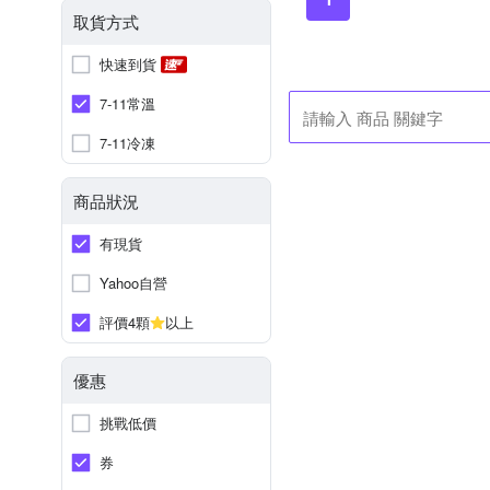
取貨方式
快速到貨
7-11常溫
7-11冷凍
商品狀況
有現貨
Yahoo自營
評價4顆
以上
優惠
挑戰低價
券