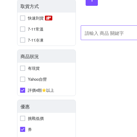
取貨方式
快速到貨
7-11常溫
7-11冷凍
商品狀況
有現貨
Yahoo自營
評價4顆
以上
優惠
挑戰低價
券