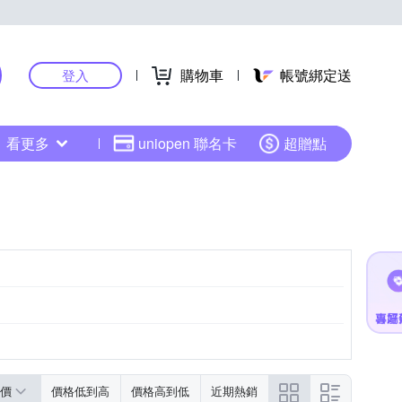
購物車
帳號綁定送
登入
看更多
uniopen 聯名卡
超贈點
價
價格低到高
價格高到低
近期熱銷