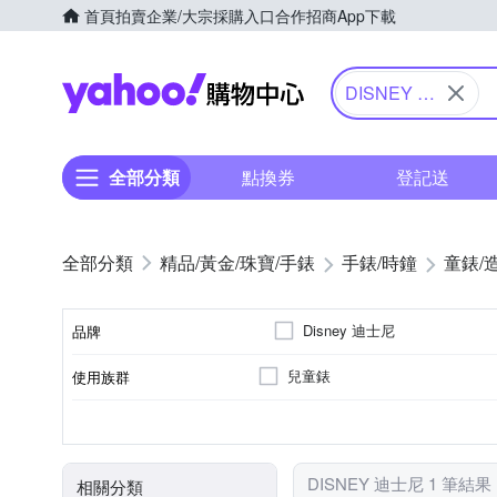
首頁
拍賣
企業/大宗採購入口
合作招商
App下載
Yahoo購物中心
DISNEY 迪
士尼
全部分類
點換券
登記送
精品/黃金/珠寶/手錶
手錶/時鐘
童錶/
Disney 迪士尼
品牌
兒童錶
使用族群
品牌名稱
電池
石英錶
橡膠/塑膠/矽膠/樹脂錶帶
多色系
一般摺疊錶扣
不鏽鋼
動力來源
機芯類型
錶帶材質
錶帶顏色
錶扣
錶殼材質
DISNEY 迪士尼 1 筆結果
相關分類