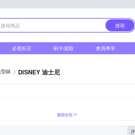
搜尋
必逛好店
刷卡/超取
會員專享
DISNEY 迪士尼
造型錶
展開全部
評