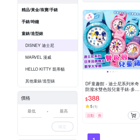
精品/黃金/珠寶/手錶
手錶/時鐘
童錶/造型錶
DISNEY 迪士尼
MARVEL 漫威
HELLO KITTY 凱蒂貓
其他童錶/造型錶
DF童趣館 - 迪士尼系列米奇
防潑水雙色殼兒童手錶-多款
可選
388
價格
$
5
(
1
)
-
活動
券
確定
1