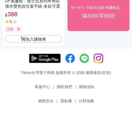
DF童趣館 - 迪士尼系列米奇防
潑水雙色殼兒童手錶-多款可選
8/1~8/12 手錶/精品錶/專櫃飾品 指定商品滿$3000享88折
388
滿3000享88折
$
5
(
1
)
活動
券
加入購物車
Yahoo台灣電子商務 版權所有 © 2026 服務條款(
更新
)
客服中心
|
關於我們
|
購物須知
網路安全
|
隱私權
|
分類地圖