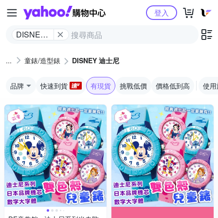
Yahoo購物中心
登入
DISNEY
迪士尼
童錶/造型錶
DISNEY 迪士尼
品牌
快速到貨
有現貨
挑戰低價
價格低到高
使用