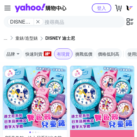
Yahoo購物中心
登入
DISNEY
迪士尼
童錶/造型錶
DISNEY 迪士尼
品牌
快速到貨
有現貨
挑戰低價
價格低到高
使用