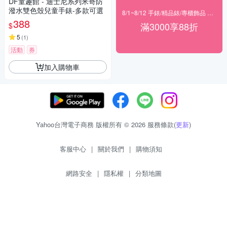
DF童趣館 - 迪士尼系列米奇防
潑水雙色殼兒童手錶-多款可選
8/1~8/12 手錶/精品錶/專櫃飾品 指定商品滿$3000享88折
388
滿3000享88折
$
5
(
1
)
活動
券
加入購物車
Yahoo台灣電子商務 版權所有 © 2026 服務條款(
更新
)
客服中心
|
關於我們
|
購物須知
網路安全
|
隱私權
|
分類地圖