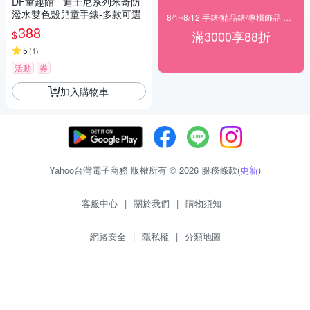
DF童趣館 - 迪士尼系列米奇防
潑水雙色殼兒童手錶-多款可選
8/1~8/12 手錶/精品錶/專櫃飾品 指定商品滿$3000享88折
388
滿3000享88折
$
5
(
1
)
活動
券
加入購物車
Yahoo台灣電子商務 版權所有 © 2026 服務條款(
更新
)
客服中心
|
關於我們
|
購物須知
網路安全
|
隱私權
|
分類地圖