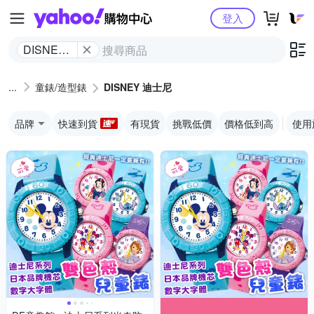
Yahoo購物中心
登入
DISNEY
迪士尼
童錶/造型錶
DISNEY 迪士尼
品牌
快速到貨
有現貨
挑戰低價
價格低到高
使用