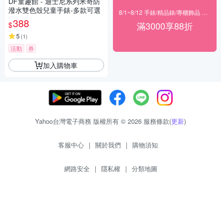
DF童趣館 - 迪士尼系列米奇防
潑水雙色殼兒童手錶-多款可選
8/1~8/12 手錶/精品錶/專櫃飾品 指定商品滿$3000享88折
388
滿3000享88折
$
5
(
1
)
活動
券
加入購物車
Yahoo台灣電子商務 版權所有 © 2026 服務條款(
更新
)
客服中心
|
關於我們
|
購物須知
網路安全
|
隱私權
|
分類地圖