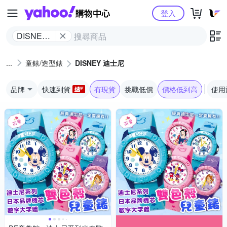
Yahoo購物中心
登入
DISNEY
迪士尼
童錶/造型錶
DISNEY 迪士尼
品牌
快速到貨
有現貨
挑戰低價
價格低到高
使用