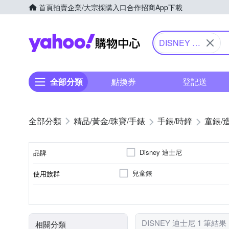
首頁
拍賣
企業/大宗採購入口
合作招商
App下載
Yahoo購物中心
DISNEY 迪
士尼
全部分類
點換券
登記送
精品/黃金/珠寶/手錶
手錶/時鐘
童錶/
Disney 迪士尼
品牌
兒童錶
使用族群
品牌名稱
電池
石英錶
橡膠/塑膠/矽膠/樹脂錶帶
多色系
一般摺疊錶扣
不鏽鋼
動力來源
機芯類型
錶帶材質
錶帶顏色
錶扣
錶殼材質
DISNEY 迪士尼 1 筆結果
相關分類