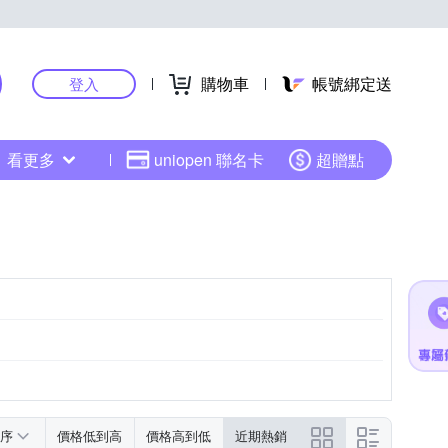
購物車
帳號綁定送
登入
看更多
uniopen 聯名卡
超贈點
序
價格低到高
價格高到低
近期熱銷