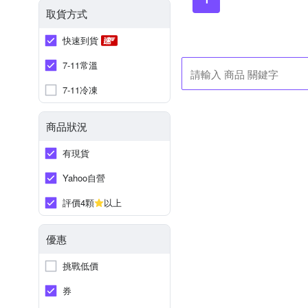
取貨方式
快速到貨
7-11常溫
7-11冷凍
商品狀況
有現貨
Yahoo自營
評價4顆
以上
優惠
挑戰低價
券