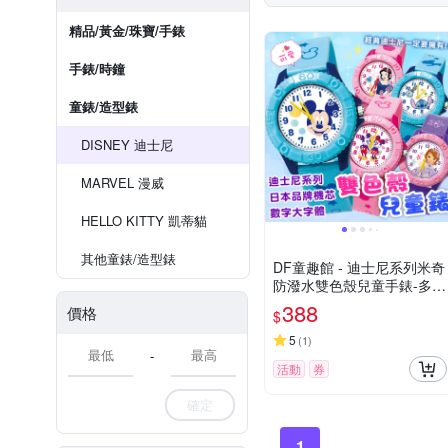
精品/黃金/珠寶/手錶
手錶/時鐘
童錶/造型錶
DISNEY 迪士尼
MARVEL 漫威
HELLO KITTY 凱蒂貓
其他童錶/造型錶
DF童趣館 - 迪士尼系列米奇
防潑水雙色殼兒童手錶-多款
可選
388
價格
$
5
(
1
)
-
活動
券
確定
1