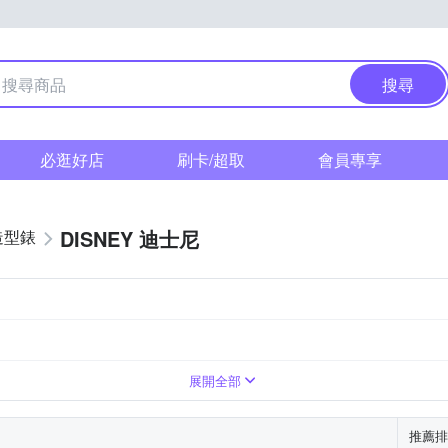
搜尋
必逛好店
刷卡/超取
會員專享
DISNEY 迪士尼
造型錶
展開全部
推薦排