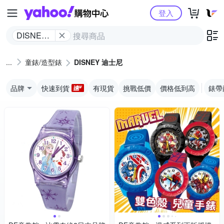
Yahoo購物中心
登入
DISNEY
迪士尼
童錶/造型錶
DISNEY 迪士尼
品牌
快速到貨
有現貨
挑戰低價
價格低到高
錶帶