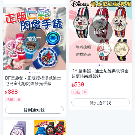
補貨中
補貨中
DF 童趣館 - 迪士尼經典玫瑰金
超薄時尚織帶錶
DF童趣館 - 正版授權漫威迪士
539
尼兒童七彩閃燈發光手錶
$
388
$
活動
券
活動
券
貨到通知我
貨到通知我