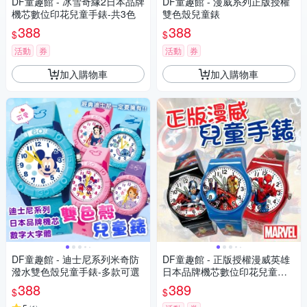
DF童趣館 - 冰雪奇緣2日本品牌
DF童趣館 - 漫威系列正版授權
機芯數位印花兒童手錶-共3色
雙色殼兒童錶
388
388
$
$
活動
券
活動
券
加入購物車
加入購物車
DF童趣館 - 迪士尼系列米奇防
DF童趣館 - 正版授權漫威英雄
潑水雙色殼兒童手錶-多款可選
日本品牌機芯數位印花兒童手
錶
388
389
$
$