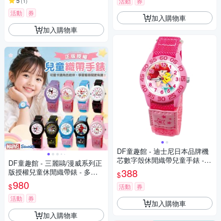
5
(
1
)
活動
券
活動
券
加入購物車
加入購物車
DF童趣館 - 迪士尼日本品牌機
芯數字殼休閒織帶兒童手錶 -
DF童趣館 - 三麗鷗/漫威系列正
多款可選
388
版授權兒童休閒織帶錶 - 多款
$
可選
980
$
活動
券
活動
券
加入購物車
加入購物車