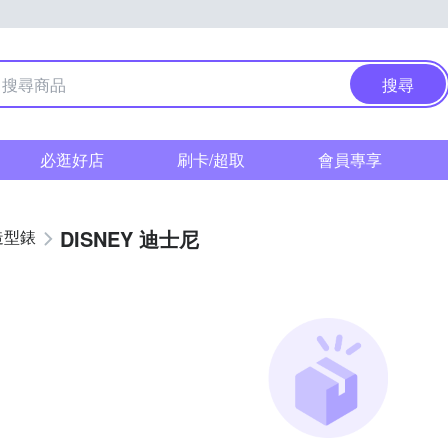
搜尋
必逛好店
刷卡/超取
會員專享
DISNEY 迪士尼
造型錶