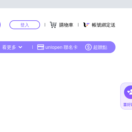
購物車
帳號綁定送
登入
看更多
uniopen 聯名卡
超贈點