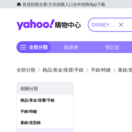
首頁
拍賣
企業/大宗採購入口
合作招商
App下載
Yahoo購物中心
DISNEY 迪
士尼
全部分類
點換券
登記送
精品/黃金/珠寶/手錶
手錶/時鐘
童錶/
相關分類
精品/黃金/珠寶/手錶
手錶/時鐘
童錶/造型錶