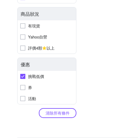
商品狀況
有現貨
Yahoo自營
評價4顆
以上
優惠
挑戰低價
券
活動
清除所有條件