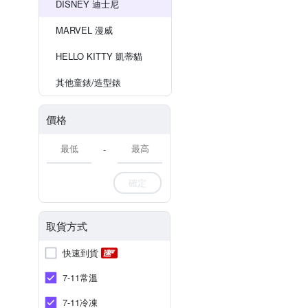
DISNEY 迪士尼
MARVEL 漫威
HELLO KITTY 凱蒂貓
其他童錶/造型錶
價格
-
確定
取貨方式
快速到貨
7-11常溫
7-11冷凍