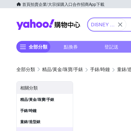
首頁
拍賣
企業/大宗採購入口
合作招商
App下載
Yahoo購物中心
DISNEY 迪
士尼
全部分類
點換券
登記送
精品/黃金/珠寶/手錶
手錶/時鐘
童錶/
相關分類
精品/黃金/珠寶/手錶
手錶/時鐘
童錶/造型錶