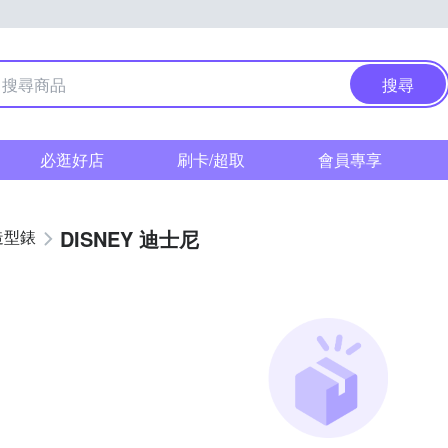
搜尋
必逛好店
刷卡/超取
會員專享
DISNEY 迪士尼
造型錶