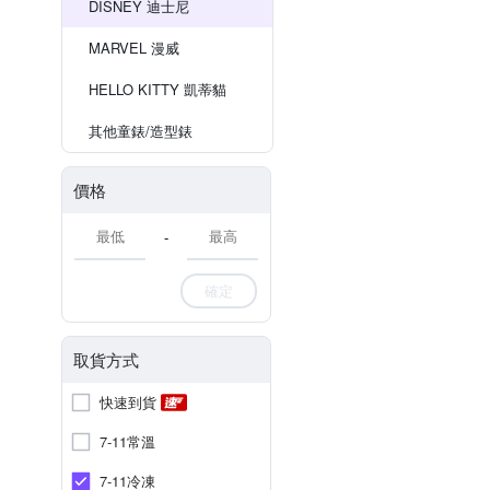
DISNEY 迪士尼
MARVEL 漫威
HELLO KITTY 凱蒂貓
其他童錶/造型錶
價格
-
確定
取貨方式
快速到貨
7-11常溫
7-11冷凍