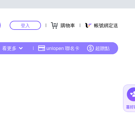
購物車
帳號綁定送
登入
看更多
uniopen 聯名卡
超贈點