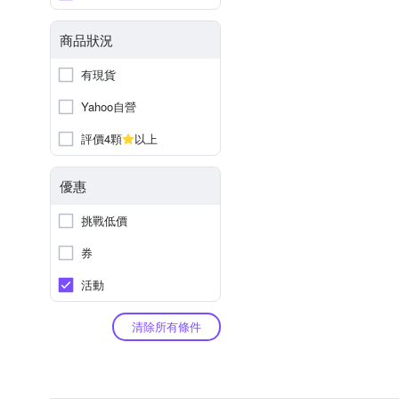
商品狀況
有現貨
Yahoo自營
評價4顆
以上
優惠
挑戰低價
券
活動
清除所有條件