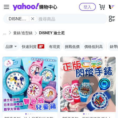
Yahoo購物中心
登入
DISNEY
迪士尼
童錶/造型錶
DISNEY 迪士尼
品牌
快速到貨
有現貨
挑戰低價
價格低到高
錶帶
補貨中