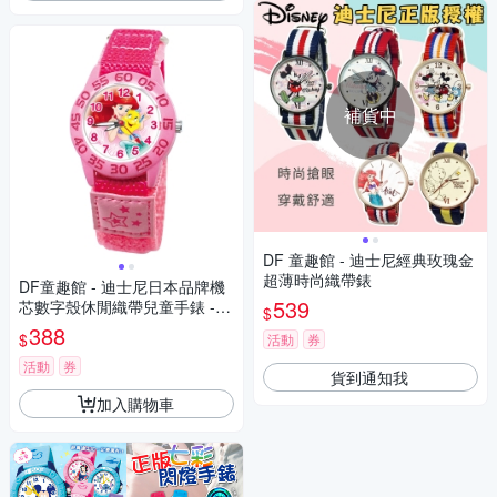
補貨中
DF 童趣館 - 迪士尼經典玫瑰金
超薄時尚織帶錶
DF童趣館 - 迪士尼日本品牌機
539
芯數字殼休閒織帶兒童手錶 -
$
多款可選
388
$
活動
券
活動
券
貨到通知我
加入購物車