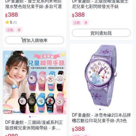
DF童趣館 - 迪士尼系列米奇防
DF童趣館 - 正版授權漫威迪士
潑水雙色殼兒童手錶-多款可選
尼兒童七彩閃燈發光手錶
388
388
$
$
5
(
1
)
活動
券
活動
券
貨到通知我
加入購物車
DF童趣館 - 冰雪奇緣2日本品牌
機芯數位印花兒童手錶-共3色
DF童趣館 - 三麗鷗/漫威系列正
388
版授權兒童休閒織帶錶 - 多款
$
可選
980