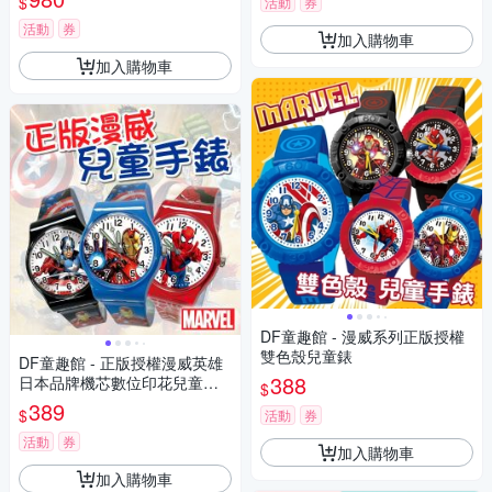
$
活動
券
活動
券
加入購物車
加入購物車
DF童趣館 - 漫威系列正版授權
雙色殼兒童錶
DF童趣館 - 正版授權漫威英雄
388
日本品牌機芯數位印花兒童手
$
錶
389
$
活動
券
活動
券
加入購物車
加入購物車