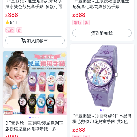
DF童趣館 - 迪士尼系列米奇防
DF童趣館 - 正版授權漫威迪士
潑水雙色殼兒童手錶-多款可選
尼兒童七彩閃燈發光手錶
388
388
$
$
5
(
1
)
活動
券
活動
券
貨到通知我
加入購物車
DF童趣館 - 冰雪奇緣2日本品牌
機芯數位印花兒童手錶-共3色
DF童趣館 - 三麗鷗/漫威系列正
388
版授權兒童休閒織帶錶 - 多款
$
可選
980