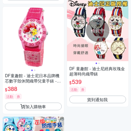
補貨中
DF 童趣館 - 迪士尼經典玫瑰金
超薄時尚織帶錶
DF童趣館 - 迪士尼日本品牌機
539
芯數字殼休閒織帶兒童手錶 -
$
多款可選
388
$
活動
券
活動
券
貨到通知我
加入購物車