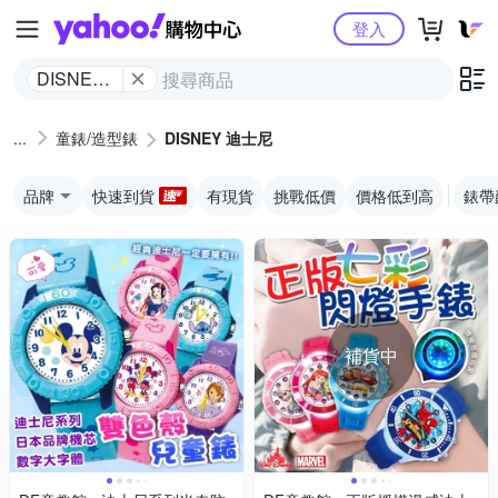
Yahoo購物中心
登入
DISNEY
迪士尼
童錶/造型錶
DISNEY 迪士尼
品牌
快速到貨
有現貨
挑戰低價
價格低到高
錶帶
補貨中