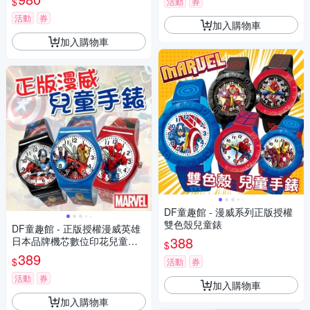
$
活動
券
活動
券
加入購物車
加入購物車
DF童趣館 - 漫威系列正版授權
雙色殼兒童錶
DF童趣館 - 正版授權漫威英雄
388
日本品牌機芯數位印花兒童手
$
錶
389
$
活動
券
活動
券
加入購物車
加入購物車