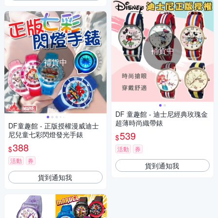
補貨中
補貨中
DF 童趣館 - 迪士尼經典玫瑰金
超薄時尚織帶錶
DF童趣館 - 正版授權漫威迪士
539
尼兒童七彩閃燈發光手錶
$
388
$
活動
券
活動
券
貨到通知我
貨到通知我