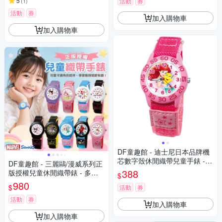
5
(
1
)
活動
券
活動
券
加入購物車
加入購物車
DF童趣館 - 迪士尼日本品牌機
芯數字殼休閒織帶兒童手錶 -
DF童趣館 - 三麗鷗/漫威系列正
多款可選
388
版授權兒童休閒織帶錶 - 多款
$
可選
980
$
活動
券
活動
券
加入購物車
加入購物車