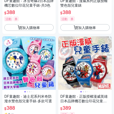
DF童趣館 - 冰雪奇緣2日本品牌
DF童趣館 - 漫威系列正版授權
機芯數位印花兒童手錶-共3色
雙色殼兒童錶
388
388
$
$
活動
券
活動
券
加入購物車
加入購物車
DF童趣館 - 迪士尼系列米奇防
DF童趣館 - 正版授權漫威英雄
潑水雙色殼兒童手錶-多款可選
日本品牌機芯數位印花兒童手
錶
388
389
$
$