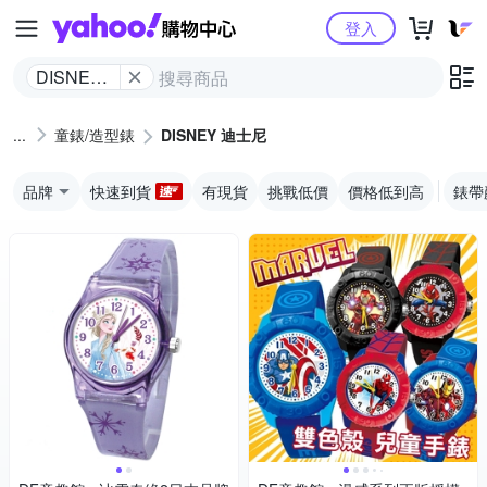
Yahoo購物中心
登入
DISNEY
迪士尼
童錶/造型錶
DISNEY 迪士尼
品牌
快速到貨
有現貨
挑戰低價
價格低到高
錶帶