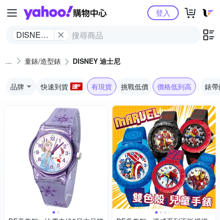
Yahoo購物中心
登入
DISNEY
迪士尼
童錶/造型錶
DISNEY 迪士尼
品牌
快速到貨
有現貨
挑戰低價
價格低到高
錶帶