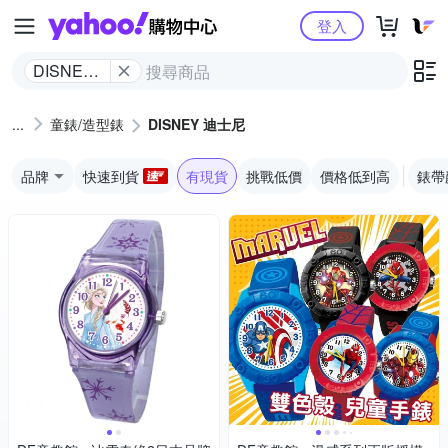
Yahoo購物中心
登入
DISNEY
迪士尼
童錶/造型錶
DISNEY 迪士尼
品牌
快速到貨
有現貨
挑戰低價
價格低到高
錶帶