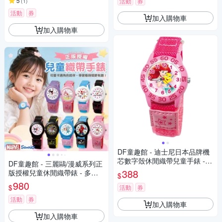
5
(
1
)
活動
券
活動
券
加入購物車
加入購物車
DF童趣館 - 迪士尼日本品牌機
芯數字殼休閒織帶兒童手錶 -
DF童趣館 - 三麗鷗/漫威系列正
多款可選
388
版授權兒童休閒織帶錶 - 多款
$
可選
980
$
活動
券
活動
券
加入購物車
加入購物車