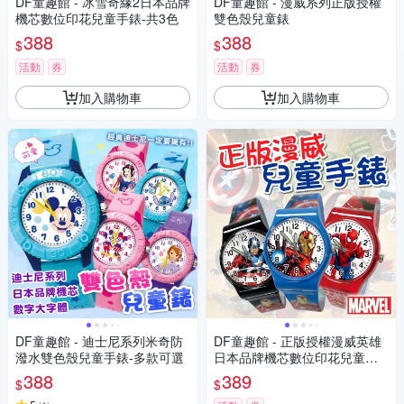
DF童趣館 - 冰雪奇緣2日本品牌
DF童趣館 - 漫威系列正版授權
機芯數位印花兒童手錶-共3色
雙色殼兒童錶
388
388
$
$
活動
券
活動
券
加入購物車
加入購物車
DF童趣館 - 迪士尼系列米奇防
DF童趣館 - 正版授權漫威英雄
潑水雙色殼兒童手錶-多款可選
日本品牌機芯數位印花兒童手
錶
388
389
$
$