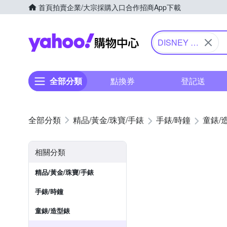
首頁
拍賣
企業/大宗採購入口
合作招商
App下載
Yahoo購物中心
DISNEY 迪
士尼
全部分類
點換券
登記送
精品/黃金/珠寶/手錶
手錶/時鐘
童錶/
相關分類
精品/黃金/珠寶/手錶
手錶/時鐘
童錶/造型錶