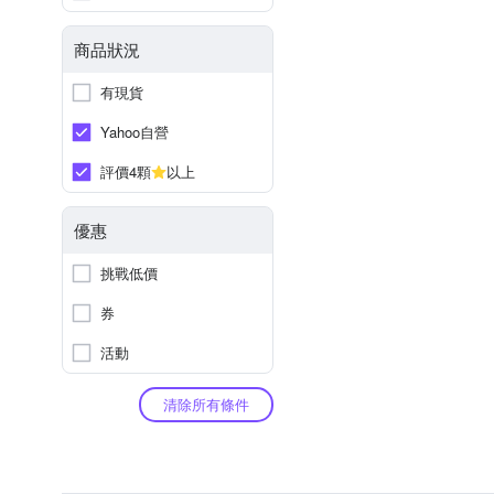
商品狀況
有現貨
Yahoo自營
評價4顆
以上
優惠
挑戰低價
券
活動
清除所有條件