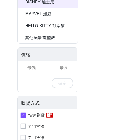
DISNEY 迪士尼
MARVEL 漫威
HELLO KITTY 凱蒂貓
其他童錶/造型錶
價格
-
確定
取貨方式
快速到貨
7-11常溫
7-11冷凍