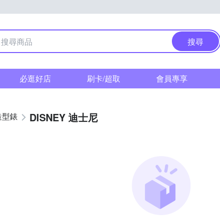
搜尋
必逛好店
刷卡/超取
會員專享
DISNEY 迪士尼
造型錶