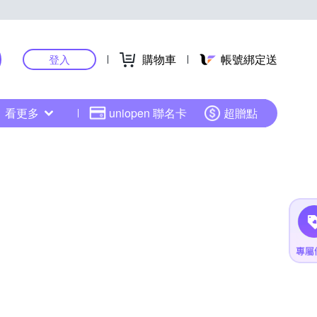
購物車
帳號綁定送
登入
看更多
uniopen 聯名卡
超贈點