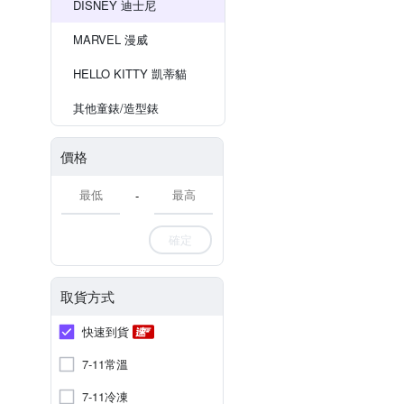
DISNEY 迪士尼
MARVEL 漫威
HELLO KITTY 凱蒂貓
其他童錶/造型錶
價格
-
確定
取貨方式
快速到貨
7-11常溫
7-11冷凍