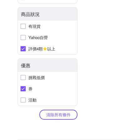
商品狀況
有現貨
Yahoo自營
評價4顆
以上
優惠
挑戰低價
券
活動
清除所有條件