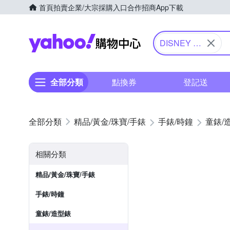
首頁
拍賣
企業/大宗採購入口
合作招商
App下載
Yahoo購物中心
DISNEY 迪
士尼
全部分類
點換券
登記送
精品/黃金/珠寶/手錶
手錶/時鐘
童錶/
相關分類
精品/黃金/珠寶/手錶
手錶/時鐘
童錶/造型錶