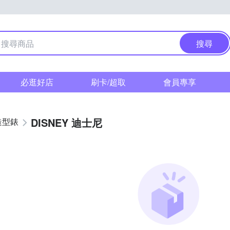
搜尋
必逛好店
刷卡/超取
會員專享
DISNEY 迪士尼
造型錶