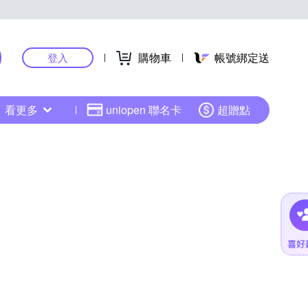
購物車
帳號綁定送
登入
看更多
uniopen 聯名卡
超贈點