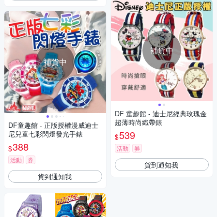
補貨中
補貨中
DF 童趣館 - 迪士尼經典玫瑰金
超薄時尚織帶錶
DF童趣館 - 正版授權漫威迪士
539
尼兒童七彩閃燈發光手錶
$
388
$
活動
券
活動
券
貨到通知我
貨到通知我