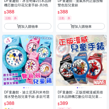
DF童趣館 - 冰雪奇緣2日本品牌
DF童趣館 - 漫威系列正版授權
機芯數位印花兒童手錶-共3色
雙色殼兒童錶
388
388
$
$
活動
券
活動
券
加入購物車
加入購物車
DF童趣館 - 迪士尼系列米奇防
DF童趣館 - 正版授權漫威英雄
潑水雙色殼兒童手錶-多款可選
日本品牌機芯數位印花兒童手
錶
388
389
$
$