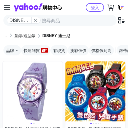
Yahoo購物中心
登入
DISNEY
迪士尼
童錶/造型錶
DISNEY 迪士尼
品牌
快速到貨
有現貨
挑戰低價
價格低到高
錶帶