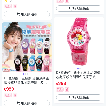
5
(
1
)
活動
券
活動
券
加入購物車
加入購物車
DF童趣館 - 迪士尼日本品牌機
芯數字殼休閒織帶兒童手錶 -
DF童趣館 - 三麗鷗/漫威系列正
多款可選
388
版授權兒童休閒織帶錶 - 多款
$
可選
980
$
活動
券
活動
券
加入購物車
加入購物車