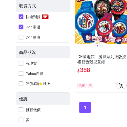
取貨方式
快速到貨
7-11常溫
7-11冷凍
商品狀況
DF童趣館 - 漫威系列正版授
權雙色殼兒童錶
有現貨
388
$
Yahoo自營
評價4顆
以上
活動
券
優惠
1
挑戰低價
券