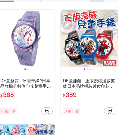
DF童趣館 - 冰雪奇緣2日本
DF童趣館 - 正版授權漫威英
品牌機芯數位印花兒童手錶-
雄日本品牌機芯數位印花兒
共3色
童手錶
388
389
$
$
活動
券
活動
券