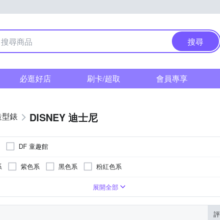
搜尋
必逛好店
刷卡/超取
會員專享
DISNEY 迪士尼
造型錶
DF 童趣館
系
紫色系
黑色系
粉紅色系
系
紫色系
卡其色系
咖啡色系
灰色系
白色系
展開全部
評