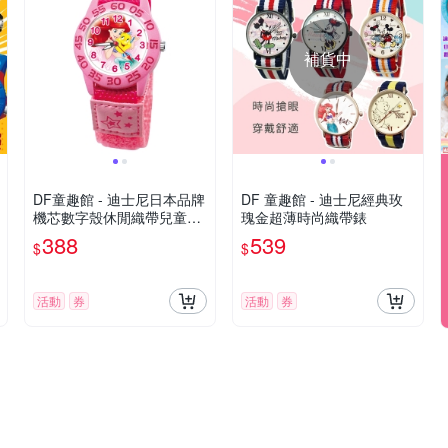
補貨中
DF童趣館 - 迪士尼日本品牌
DF 童趣館 - 迪士尼經典玫
機芯數字殼休閒織帶兒童手
瑰金超薄時尚織帶錶
錶 - 多款可選
388
539
$
$
活動
券
活動
券