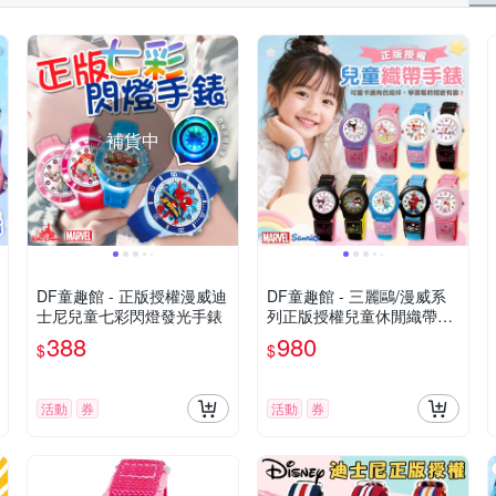
補貨中
DF童趣館 - 正版授權漫威迪
DF童趣館 - 三麗鷗/漫威系
士尼兒童七彩閃燈發光手錶
列正版授權兒童休閒織帶錶
- 多款可選
388
980
$
$
活動
券
活動
券