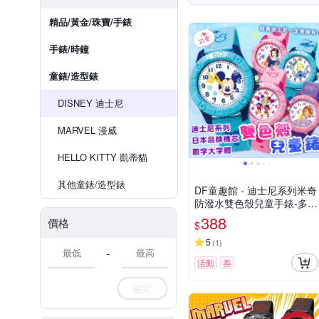
精品/黃金/珠寶/手錶
手錶/時鐘
童錶/造型錶
DISNEY 迪士尼
MARVEL 漫威
HELLO KITTY 凱蒂貓
其他童錶/造型錶
DF童趣館 - 迪士尼系列米奇
防潑水雙色殼兒童手錶-多款
可選
388
價格
$
5
(
1
)
-
活動
券
確定