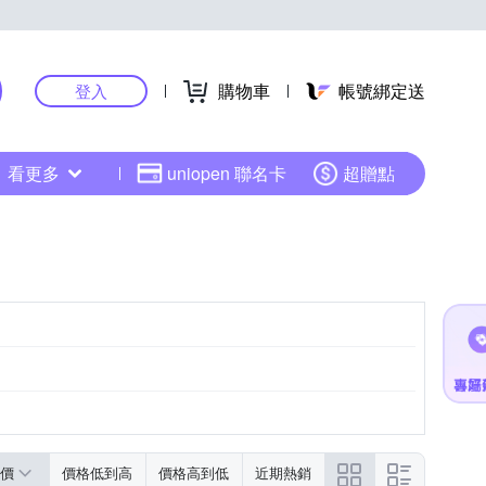
購物車
帳號綁定送
登入
看更多
uniopen 聯名卡
超贈點
黑色系
粉紅色系
價
價格低到高
價格高到低
近期熱銷