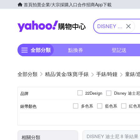
首頁
拍賣
企業/大宗採購入口
合作招商
App下載
Yahoo購物中心
DISNEY 迪
士尼
全部分類
點換券
登記送
精品/黃金/珠寶/手錶
手錶/時鐘
童錶/
Disney 迪士尼
22Design
品牌
多色系
藍色系
紅色
錶帶顏色
品牌名稱
多色系
兒童錶
電池
無
石英錶
圓形
生活防水
藍色系
紅色
錶盤顏色
使用族群
動力來源
防水級別(米)
機芯類型
錶盤形狀
DISNEY 迪士尼 8 筆結果
相關分類