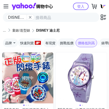
Yahoo購物中心
登入
DISNEY
迪士尼
童錶/造型錶
DISNEY 迪士尼
品牌
快速到貨
有現貨
挑戰低價
價格低到高
錶帶
補貨中