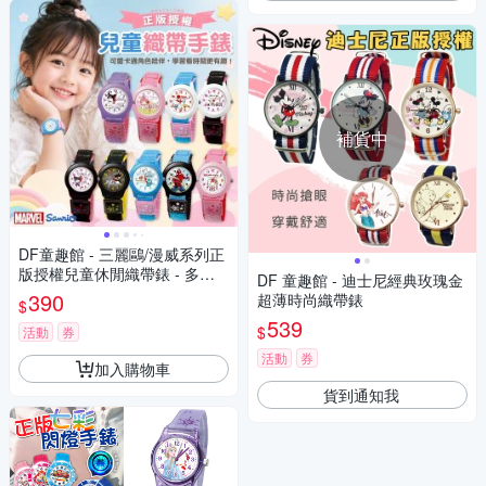
補貨中
DF童趣館 - 三麗鷗/漫威系列正
版授權兒童休閒織帶錶 - 多款
DF 童趣館 - 迪士尼經典玫瑰金
可選
390
超薄時尚織帶錶
$
539
$
活動
券
活動
券
加入購物車
貨到通知我