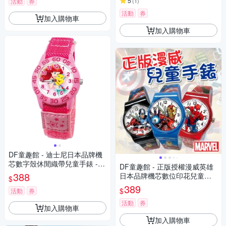
5
活動
券
(
1
)
活動
券
加入購物車
加入購物車
DF童趣館 - 迪士尼日本品牌機
芯數字殼休閒織帶兒童手錶 -
DF童趣館 - 正版授權漫威英雄
多款可選
388
日本品牌機芯數位印花兒童手
$
錶
389
$
活動
券
活動
券
加入購物車
加入購物車