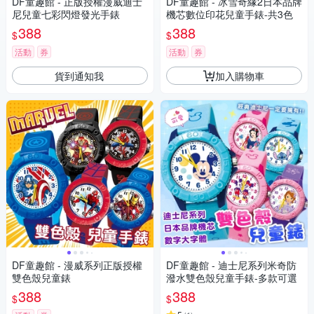
DF童趣館 - 正版授權漫威迪士
DF童趣館 - 冰雪奇緣2日本品牌
尼兒童七彩閃燈發光手錶
機芯數位印花兒童手錶-共3色
388
388
$
$
活動
券
活動
券
貨到通知我
加入購物車
DF童趣館 - 漫威系列正版授權
DF童趣館 - 迪士尼系列米奇防
雙色殼兒童錶
潑水雙色殼兒童手錶-多款可選
388
388
$
$